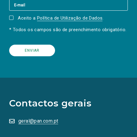
Aceito a
Política de Utilização de Dados
.
* Todos os campos são de preenchimento obrigatório.
(Os
links
para
as
Contactos gerais
redes
sociais
abrem
numa
geral@pan.com.pt
nova
aba.)