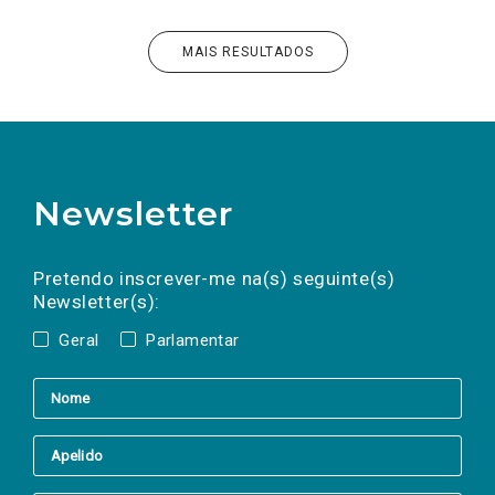
MAIS RESULTADOS
Newsletter
Preencha os campos abaixo para subscrever
Nome
Apelido
E-
mail
a(s) newsletter(s).
Pretendo inscrever-me na(s) seguinte(s)
Newsletter(s):
Geral
Parlamentar