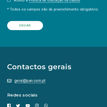
Aceito a
Política de Utilização de Dados
.
* Todos os campos são de preenchimento obrigatório.
(Os
links
para
as
Contactos gerais
redes
sociais
abrem
numa
geral@pan.com.pt
nova
aba.)
Redes sociais