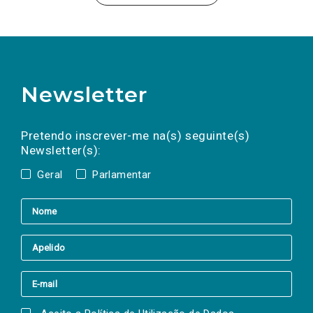
Newsletter
Preencha os campos abaixo para subscrever
Nome
Apelido
E-
mail
a(s) newsletter(s).
Pretendo inscrever-me na(s) seguinte(s)
Newsletter(s):
Geral
Parlamentar