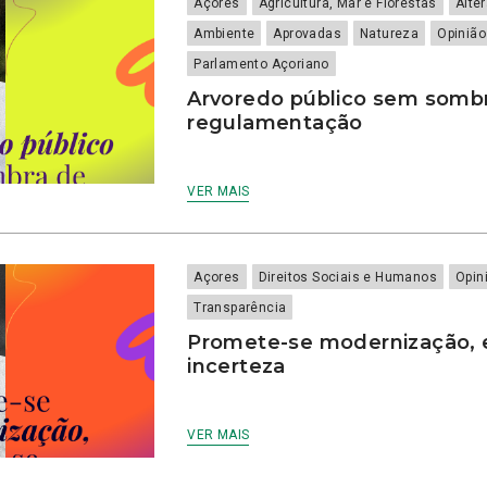
Açores
Agricultura, Mar e Florestas
Alte
Ambiente
Aprovadas
Natureza
Opinião
Parlamento Açoriano
Arvoredo público sem somb
regulamentação
VER MAIS
Açores
Direitos Sociais e Humanos
Opin
Transparência
Promete-se modernização, 
incerteza
VER MAIS