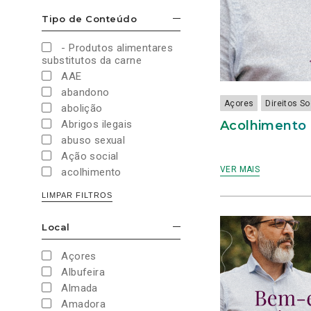
Cultura e Desporto
Tipo de Conteúdo
ESCONDER/MOSTRAR OPÇÕES
Direitos Sociais e
Humanos
- Produtos alimentares
Economia e Finanças
substitutos da carne
Educação
AAE
Eleições
abandono
European Green Party
Açores
Direitos S
abolição
Europeias
Acolhimento 
Abrigos ilegais
Europeias 2019
abuso sexual
Europeias 2024
Ação social
Impostos
VER MAIS
acolhimento
Imprensa
Administração Interna
LIMPAR FILTROS
Justiça
Administração Pública
Juventude PAN
aeroporto
Local
Legislativas
ESCONDER/MOSTRAR OPÇÕES
aeroportos
Legislativas 2019
Agenda 2030
Açores
Legislativas 2022
Agricultura
Albufeira
Legislativas 2024
Agricultura biológica
Almada
Legislativas 2025
água
Amadora