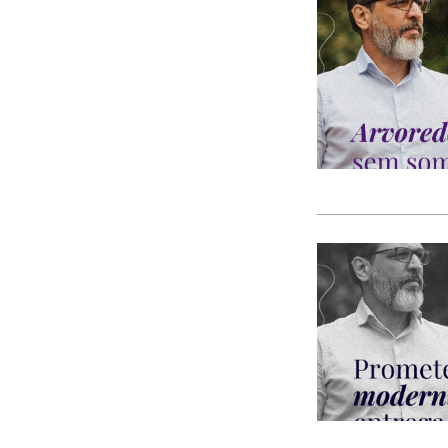
CACI
cães
Calamidade
Campanha
Campanhas
Campo Pequeno
Candidatura
Caniço
captura acidental
Carcavelos
carga turística
Cargos Políticos
carreira
carreiras contributivas
carros elétricos
cartazes
Casa Pia
casas abrigo
Cascais
Causa Animal