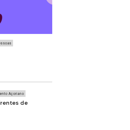
essoas
ento Açoriano
frentes de