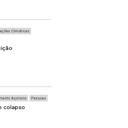
rações Climáticas
uição
amento Açoriano
Pessoas
m colapso