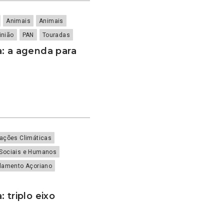
Animais
Animais
inião
PAN
Touradas
: a agenda para
rações Climáticas
 Sociais e Humanos
lamento Açoriano
 triplo eixo