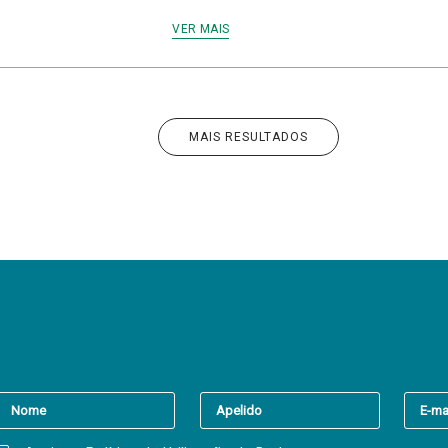
VER MAIS
MAIS RESULTADOS
er a(s) newsletter(s).