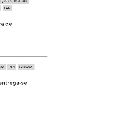
rações Climáticas
PAN
ra de
ião
PAN
Pessoas
entrega-se