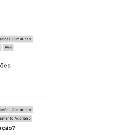
rações Climáticas
PAN
ções
rações Climáticas
lamento Açoriano
tação?