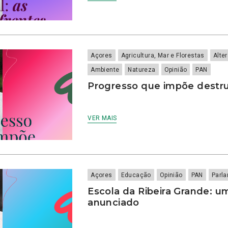
Açores
Agricultura, Mar e Florestas
Alte
Ambiente
Natureza
Opinião
PAN
Progresso que impõe destr
VER MAIS
Açores
Educação
Opinião
PAN
Parl
Escola da Ribeira Grande: u
anunciado