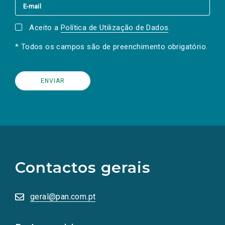
Aceito a
Política de Utilização de Dados
.
* Todos os campos são de preenchimento obrigatório.
(Os
links
para
as
Contactos gerais
redes
sociais
abrem
numa
geral@pan.com.pt
nova
aba.)