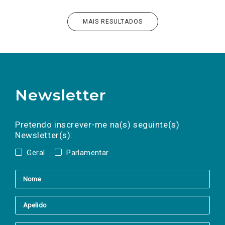
MAIS RESULTADOS
Newsletter
Preencha os campos abaixo para subscrever
Nome
Apelido
E-
mail
a(s) newsletter(s).
Pretendo inscrever-me na(s) seguinte(s)
Newsletter(s):
Geral
Parlamentar