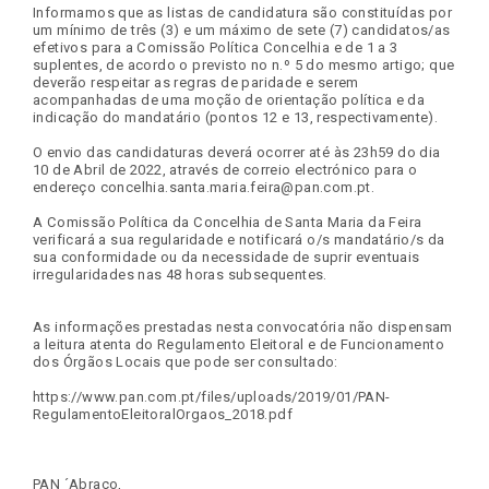
Informamos que as listas de candidatura são constituídas por
um mínimo de três (3) e um máximo de sete (7) candidatos/as
efetivos para a Comissão Política Concelhia e de 1 a 3
suplentes, de acordo o previsto no n.º 5 do mesmo artigo; que
deverão respeitar as regras de paridade e serem
acompanhadas de uma moção de orientação política e da
indicação do mandatário (pontos 12 e 13, respectivamente).
O envio das candidaturas deverá ocorrer até às 23h59 do dia
10 de Abril de 2022, através de correio electrónico para o
endereço concelhia.santa.maria.feira@pan.com.pt.
A Comissão Política da Concelhia de Santa Maria da Feira
verificará a sua regularidade e notificará o/s mandatário/s da
sua conformidade ou da necessidade de suprir eventuais
irregularidades nas 48 horas subsequentes.
As informações prestadas nesta convocatória não dispensam
a leitura atenta do Regulamento Eleitoral e de Funcionamento
dos Órgãos Locais que pode ser consultado:
https://www.pan.com.pt/files/uploads/2019/01/PAN-
RegulamentoEleitoralOrgaos_2018.pdf
PAN ´Abraço,