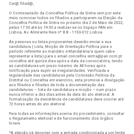
Car@ filiad@,
O Comissariado da Concelhia Política de Sintra vem por este
meio convocar todos os filiados a participarem na Eleição da
Concelhia Política de Sintra no próximo dia 2 de Maio de 2022,
pelas 17:30 até às 19:30 a realizar-se no Espaço PAN em
Lisboa, Av. Almirante Reis nº 8 B - 1150-012 Lisboa
As pessoas ou listas proponentes deverão enviar a sua
candidatura ( Lista, Moção de Orientação Política para o
período referente ao mandato e Mandatária/a quem cabe
representar a lista) para o email concelhia.sintra@pan.com.pt
concelhia até quinze dias após a data da convocatória, tendo
as candidaturas um prazo máximo de 48 horas após
notificação para suprir as irregularidades. Verificada a
regularidade das candidaturas pela Comissão Politica da
Distrital ou Concelhia em exercício, esta promove a divulgação
aos filiados e filiadas de toda a documentação das
candidaturas – lista de candidatura e moção – num prazo
nunca inferior a dez dias antes da data do ato eleitoral. A
formalização da desistência de candidaturas deve ocorrer até
72 horas antes do ato eleitoral.
Para todas as informações acerca do procedimento, consultar
o Regulamento eleitoral e de funcionamento dos órgãos
locais.
*A eleição irá decorrer com a entrada condicionada a um limite