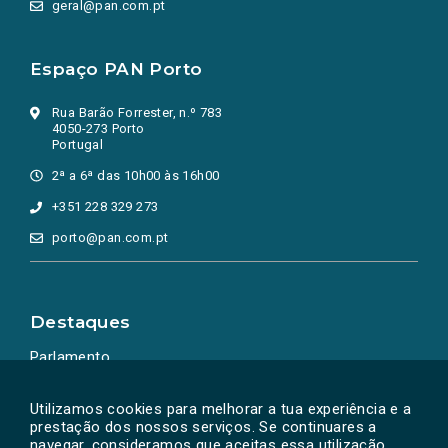
geral@pan.com.pt
Espaço PAN Porto
Rua Barão Forrester, n.º 783
4050-273 Porto
Portugal
2ª a 6ª das 10h00 às 16h00
+351 228 329 273
porto@pan.com.pt
Destaques
Parlamento
Ação Política
Utilizamos cookies para melhorar a tua experiência e a
prestação dos nossos serviços. Se continuares a
navegar, consideramos que aceitas essa utilização.