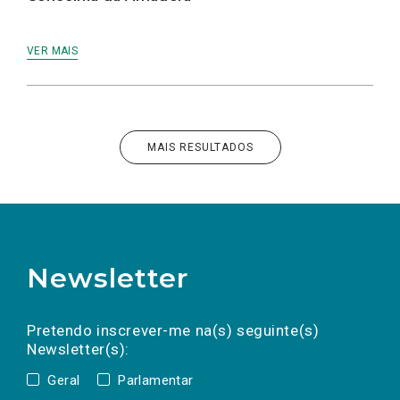
VER MAIS
MAIS RESULTADOS
Newsletter
Preencha os campos abaixo para subscrever
Nome
Apelido
E-
mail
a(s) newsletter(s).
Pretendo inscrever-me na(s) seguinte(s)
Newsletter(s):
Geral
Parlamentar