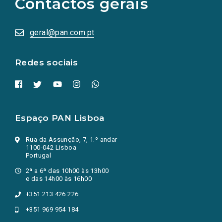
Contactos gerais
redes
sociais
abrem
numa
geral@pan.com.pt
nova
aba.)
Redes sociais
Espaço PAN Lisboa
Rua da Assunção, 7, 1.º andar
1100-042 Lisboa
Portugal
2ª a 6ª das 10h00 às 13h00
e das 14h00 às 16h00
+351 213 426 226
+351 969 954 184