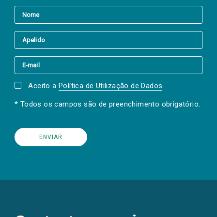
Aceito a
Política de Utilização de Dados
.
* Todos os campos são de preenchimento obrigatório.
(Os
links
para
as