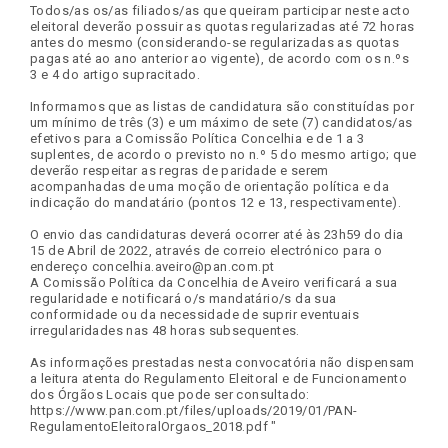
Todos/as os/as filiados/as que queiram participar neste acto
eleitoral deverão possuir as quotas regularizadas até 72 horas
antes do mesmo (considerando-se regularizadas as quotas
pagas até ao ano anterior ao vigente), de acordo com os n.ºs
3 e 4 do artigo supracitado.
Informamos que as listas de candidatura são constituídas por
um mínimo de três (3) e um máximo de sete (7) candidatos/as
efetivos para a Comissão Política Concelhia e de 1 a 3
suplentes, de acordo o previsto no n.º 5 do mesmo artigo; que
deverão respeitar as regras de paridade e serem
acompanhadas de uma moção de orientação política e da
indicação do mandatário (pontos 12 e 13, respectivamente).
O envio das candidaturas deverá ocorrer até às 23h59 do dia
15 de Abril de 2022, através de correio electrónico para o
endereço concelhia.aveiro@pan.com.pt
A Comissão Política da Concelhia de Aveiro verificará a sua
regularidade e notificará o/s mandatário/s da sua
conformidade ou da necessidade de suprir eventuais
irregularidades nas 48 horas subsequentes.
As informações prestadas nesta convocatória não dispensam
a leitura atenta do Regulamento Eleitoral e de Funcionamento
dos Órgãos Locais que pode ser consultado:
https://www.pan.com.pt/files/uploads/2019/01/PAN-
RegulamentoEleitoralOrgaos_2018.pdf "