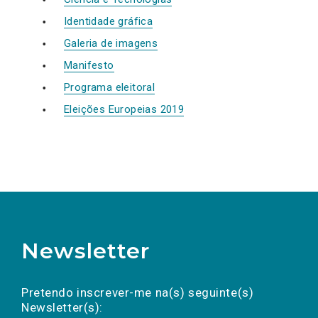
Identidade gráfica
Galeria de imagens
Manifesto
Programa eleitoral
Eleições Europeias 2019
Newsletter
Preencha os campos abaixo para subscrever
Nome
Apelido
E-
mail
a(s) newsletter(s).
Pretendo inscrever-me na(s) seguinte(s)
Newsletter(s):