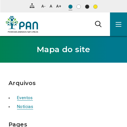
Clique
para
saltar
para
o
conteúdo
principal
da
página.
Mapa do site
Arquivos
Eventos
Notícias
Pages