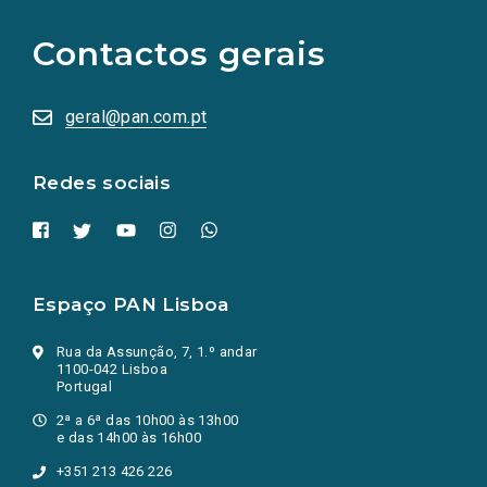
para
as
Contactos gerais
redes
sociais
abrem
numa
geral@pan.com.pt
nova
aba.)
Redes sociais
Espaço PAN Lisboa
Rua da Assunção, 7, 1.º andar
1100-042 Lisboa
Portugal
2ª a 6ª das 10h00 às 13h00
e das 14h00 às 16h00
+351 213 426 226