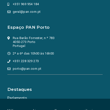
+351 969 954 184
geral@pan.com.pt
Espaço PAN Porto
Rua Barão Forrester, n.º 783
4050-273 Porto
Portugal
2ª a 6ª das 10h00 às 16h00
+351 228 329 273
porto@pan.com.pt
Destaques
Parlamento
Ação Política