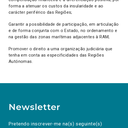
forma a atenuar os custos da insularidade e ao
carácter periférico das Regiões;
Garantir a possibilidade de participação, em articulação
e de forma conjunta com o Estado, no ordenamento e
na gestão das zonas marítimas adjacentes à RAM;
Promover o direito a uma organização judiciária que
tenha em conta as especificidades das Regiões
Autónomas.
Newsletter
Preencha os campos abaixo para subscrever
Nome
Apelido
E-
mail
a(s) newsletter(s).
Pretendo inscrever-me na(s) seguinte(s)