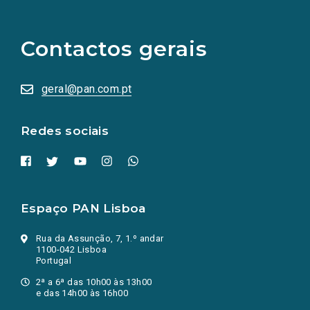
links
para
as
Contactos gerais
redes
sociais
abrem
numa
geral@pan.com.pt
nova
aba.)
Redes sociais
Espaço PAN Lisboa
Rua da Assunção, 7, 1.º andar
1100-042 Lisboa
Portugal
2ª a 6ª das 10h00 às 13h00
e das 14h00 às 16h00