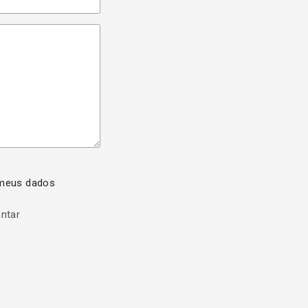
 meus dados
entar