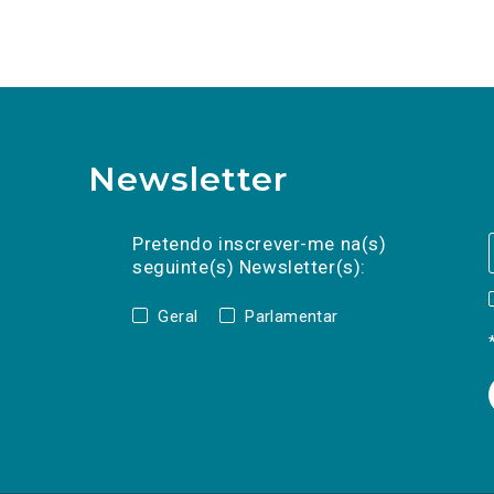
Newsletter
Preencha os campos abaixo para subscrev
Nome
Apelido
E-
mail
Pretendo inscrever-me na(s)
seguinte(s) Newsletter(s):
Geral
Parlamentar