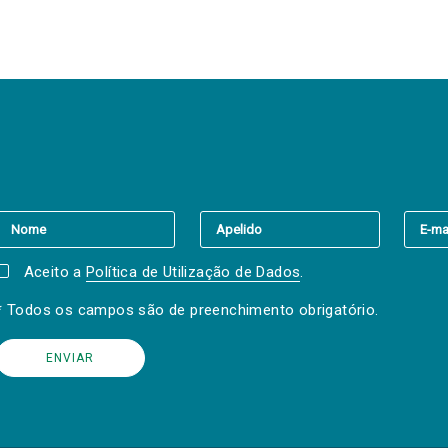
er a(s) newsletter(s).
Aceito a
Política de Utilização de Dados
.
* Todos os campos são de preenchimento obrigatório.