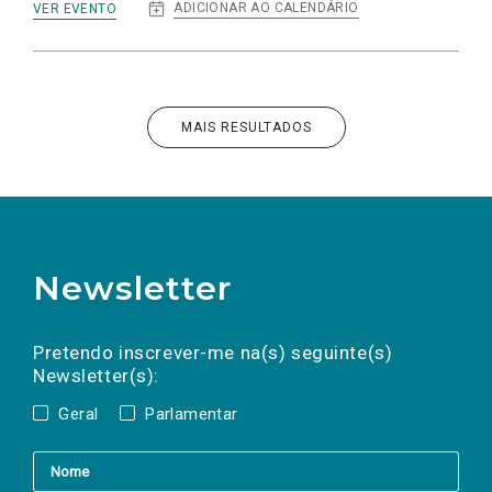
:
ADICIONAR AO CALENDÁRIO
VER EVENTO
VISITA
AO
ESPAÇO
JÚLIA
EM
LISBOA
E
MAIS RESULTADOS
RAP
Newsletter
Preencha os campos abaixo para subscrever
Nome
Apelido
E-
mail
a(s) newsletter(s).
Pretendo inscrever-me na(s) seguinte(s)
Newsletter(s):
Geral
Parlamentar