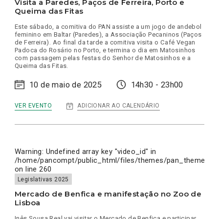
Visita a Paredes, Paços de Ferreira, Porto e
Queima das Fitas
Este sábado, a comitiva do PAN assiste a um jogo de andebol
feminino em Baltar (Paredes), a Associação Pecaninos (Paços
de Ferreira). Ao final da tarde a comitiva visita o Café Vegan
Padoca do Rosário no Porto, e termina o dia em Matosinhos
com passagem pelas festas do Senhor de Matosinhos e a
Queima das Fitas.
10 de maio de 2025
14h30 - 23h00
:
ADICIONAR AO CALENDÁRIO
VER EVENTO
VISITA
A
PAREDES,
PAÇOS
DE
FERREIRA,
Warning
: Undefined array key "video_id" in
PORTO
/home/pancompt/public_html/files/themes/pan_theme/inc
E
on line
260
QUEIMA
DAS
Legislativas 2025
FITAS
Mercado de Benfica e manifestação no Zoo de
Lisboa
Inês Sousa Real vai visitar o Mercado de Benfica e participar