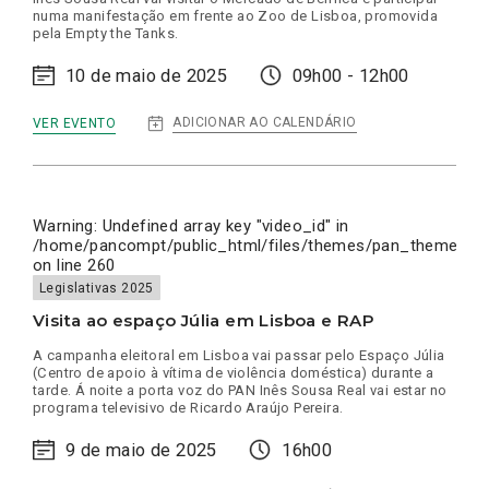
numa manifestação em frente ao Zoo de Lisboa, promovida
pela Empty the Tanks.
10 de maio de 2025
09h00 - 12h00
:
ADICIONAR AO CALENDÁRIO
VER EVENTO
MERCADO
DE
BENFICA
E
MANIFESTAÇÃO
NO
Warning
: Undefined array key "video_id" in
ZOO
/home/pancompt/public_html/files/themes/pan_theme/inc
DE
on line
260
LISBOA
Legislativas 2025
Visita ao espaço Júlia em Lisboa e RAP
A campanha eleitoral em Lisboa vai passar pelo Espaço Júlia
(Centro de apoio à vítima de violência doméstica) durante a
tarde. Á noite a porta voz do PAN Inês Sousa Real vai estar no
programa televisivo de Ricardo Araújo Pereira.
9 de maio de 2025
16h00