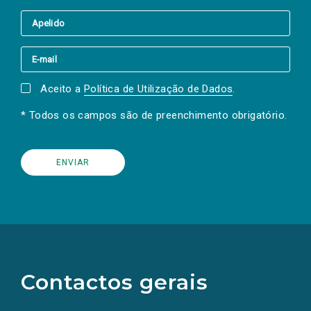
Aceito a
Política de Utilização de Dados
.
* Todos os campos são de preenchimento obrigatório.
(Os
links
para
as
Contactos gerais
redes
sociais
abrem