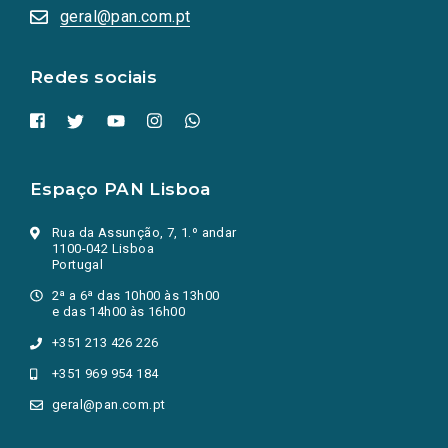
numa
geral@pan.com.pt
nova
aba.)
Redes sociais
Espaço PAN Lisboa
Rua da Assunção, 7, 1.º andar
1100-042 Lisboa
Portugal
2ª a 6ª das 10h00 às 13h00
e das 14h00 às 16h00
+351 213 426 226
+351 969 954 184
geral@pan.com.pt