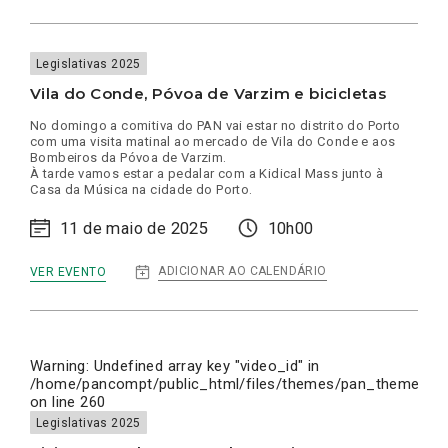
DA
FLOR
EM
FAMALICÃO
Legislativas 2025
Vila do Conde, Póvoa de Varzim e bicicletas
No domingo a comitiva do PAN vai estar no distrito do Porto
com uma visita matinal ao mercado de Vila do Conde e aos
Bombeiros da Póvoa de Varzim.
À tarde vamos estar a pedalar com a Kidical Mass junto à
Casa da Música na cidade do Porto.
11 de maio de 2025
10h00
:
ADICIONAR AO CALENDÁRIO
VER EVENTO
VILA
DO
CONDE,
PÓVOA
DE
VARZIM
Warning
: Undefined array key "video_id" in
E
/home/pancompt/public_html/files/themes/pan_theme/inc
BICICLETAS
on line
260
Legislativas 2025