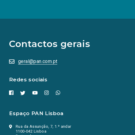
(Os
links
para
as
Contactos gerais
redes
sociais
abrem
numa
geral@pan.com.pt
nova
aba.)
Redes sociais
Espaço PAN Lisboa
Rua da Assunção, 7, 1.º andar
1100-042 Lisboa