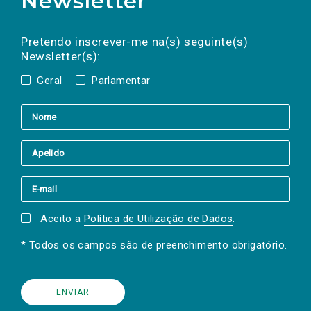
Newsletter
Preencha os campos abaixo para subscrever
Nome
Apelido
E-
mail
a(s) newsletter(s).
Pretendo inscrever-me na(s) seguinte(s)
Newsletter(s):
Geral
Parlamentar
Aceito a
Política de Utilização de Dados
.
* Todos os campos são de preenchimento obrigatório.