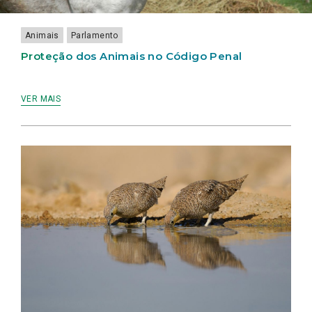
E
HUMANOS
JUSTIÇA
RISCO
PROTEGER
DE
DAS
A
RECLUSO
FORÇAS
Animais
Parlamento
FAUNA
DE
SELVAGEM
SEGURANÇA
Proteção dos Animais no Código Penal
VER MAIS