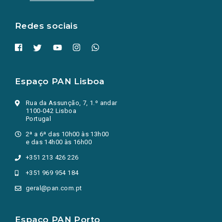
nova
aba.)
Redes sociais
Espaço PAN Lisboa
Rua da Assunção, 7, 1.º andar
1100-042 Lisboa
Portugal
2ª a 6ª das 10h00 às 13h00
e das 14h00 às 16h00
+351 213 426 226
+351 969 954 184
geral@pan.com.pt
Espaço PAN Porto