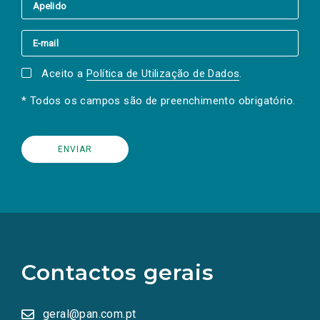
Aceito a
Política de Utilização de Dados
.
* Todos os campos são de preenchimento obrigatório.
(Os
links
para
as
Contactos gerais
redes
sociais
abrem
numa
geral@pan.com.pt