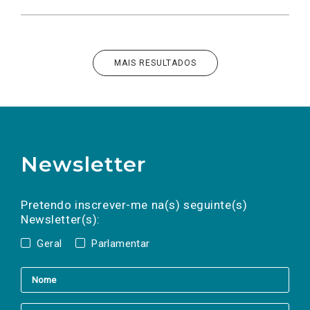
MAIS RESULTADOS
Newsletter
Preencha os campos abaixo para subscrever
Nome
Apelido
E-
mail
a(s) newsletter(s).
Pretendo inscrever-me na(s) seguinte(s)
Newsletter(s):
Geral
Parlamentar