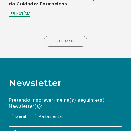
do Cuidador Educacional
LER NOTÍCIA
VER MAIS
Newsletter
Preencha os campos abaixo para subscrever
Nome
Apelido
E-
mail
a(s) newsletter(s).
Pretendo inscrever-me na(s) seguinte(s)
Newsletter(s):
Geral
Parlamentar