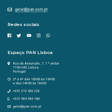
abrem
numa
geral@pan.com.pt
nova
aba.)
Redes sociais
Espaço PAN Lisboa
Rua da Assunção, 7, 1.º andar
1100-042 Lisboa
Portugal
2ª a 6ª das 10h00 às 13h00
e das 14h00 às 16h00
+351 213 426 226
+351 969 954 184
geral@pan.com.pt