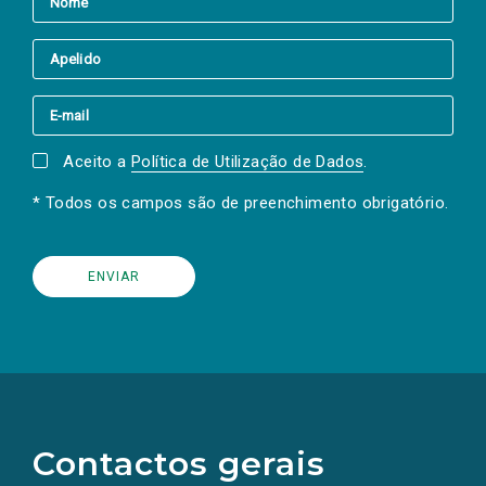
Aceito a
Política de Utilização de Dados
.
* Todos os campos são de preenchimento obrigatório.
(Os
links
para
as
Contactos gerais
redes
sociais