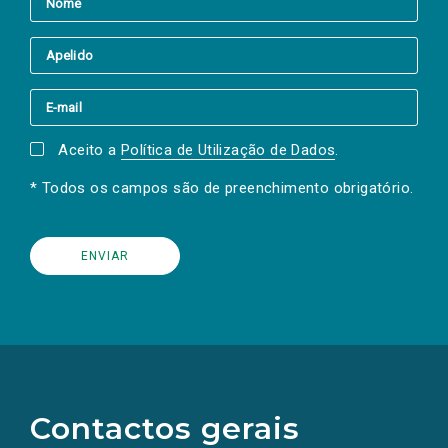
Aceito a
Política de Utilização de Dados
.
* Todos os campos são de preenchimento obrigatório.
(Os
links
para
as
Contactos gerais
redes
sociais