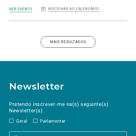
:
ADICIONAR AO CALENDÁRIO
VER EVENTO
BRAGA:
PAN
NA
UNIVERSIDADE
DO
MINHO
MAIS RESULTADOS
Newsletter
Preencha os campos abaixo para subscrever
Nome
Apelido
E-
mail
a(s) newsletter(s).
Pretendo inscrever-me na(s) seguinte(s)
Newsletter(s):
Geral
Parlamentar