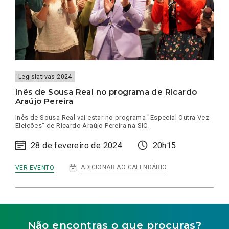
Legislativas 2024
Inês de Sousa Real no programa de Ricardo
Araújo Pereira
Inês de Sousa Real vai estar no programa "Especial Outra Vez
Eleições" de Ricardo Araújo Pereira na SIC.
28 de fevereiro de 2024
20h15
:
ADICIONAR AO CALENDÁRIO
VER EVENTO
INÊS
DE
SOUSA
REAL
NO
PROGRAMA
DE
Não encontras o que procuras?
RICARDO