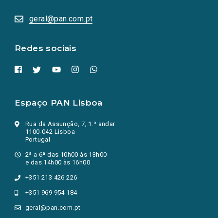
abrem
numa
geral@pan.com.pt
nova
aba.)
Redes sociais
Espaço PAN Lisboa
Rua da Assunção, 7, 1.º andar
1100-042 Lisboa
Portugal
2ª a 6ª das 10h00 às 13h00
e das 14h00 às 16h00
+351 213 426 226
+351 969 954 184
geral@pan.com.pt