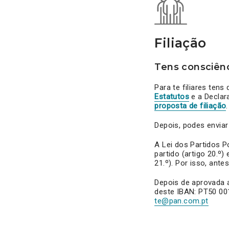
Filiação
Tens consciênci
Para te filiares tens
Estatutos
e a Declar
proposta de filiação
.
Depois, podes enviar 
A Lei dos Partidos 
partido (artigo 20.º)
21.º). Por isso, antes
Depois de aprovada a
deste IBAN: PT50 001
te@pan.com.pt