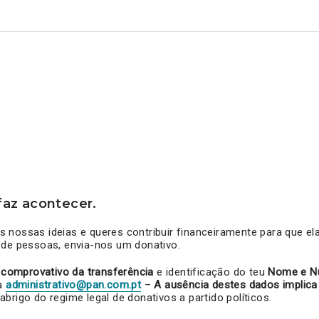
az acontecer.
 nossas ideias e queres contribuir financeiramente para que e
 de pessoas, envia-nos um donativo.
o
comprovativo da transferência
e identificação do teu
Nome e N
a
administrativo@pan.com.pt
–
A ausência destes dados implica
 abrigo do regime legal de donativos a partido políticos.