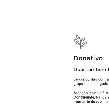
Donativo
Doar também f
Se concordas com as
grupo mais alargado
Atenção: envia p.f. 
Contribuinte/NIF
par
montante doado
, ao