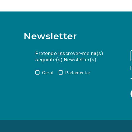
Newsletter
Preencha os campos abaixo para subscrev
Nome
Apelido
E-
mail
Pretendo inscrever-me na(s)
seguinte(s) Newsletter(s):
Geral
Parlamentar
(Os
links