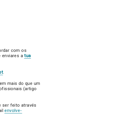
ncordar com os
e enviares a
tua
pt
.
e em mais do que um
ofissionais (artigo
 ser feito através
ail
envolve-