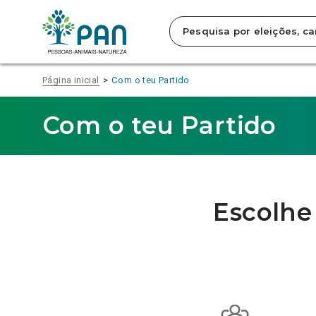
Clique
À
COM
TUA
CAUSAS
para
MEDIDA
ESPECÍFICAS
saltar
para
o
conteúdo
Página inicial
Com o teu Partido
principal
da
página.
Com o teu Partido
Escolhe