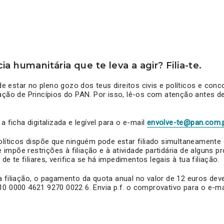
a humanitária que te leva a agir? Filia-te.
 de estar no pleno gozo dos teus direitos civis e políticos e co
ação de Princípios do PAN. Por isso, lê-os com atenção antes d
a ficha digitalizada e legível para o e-mail
envolve-te@pan.com.
Políticos dispõe que ninguém pode estar filiado simultaneament
 e impõe restrições à filiação e à atividade partidária de alguns pr
 de te filiares, verifica se há impedimentos legais à tua filiação.
 filiação, o pagamento da quota anual no valor de 12 euros deve
0 0000 4621 9270 0022 6. Envia p.f. o comprovativo para o e-m