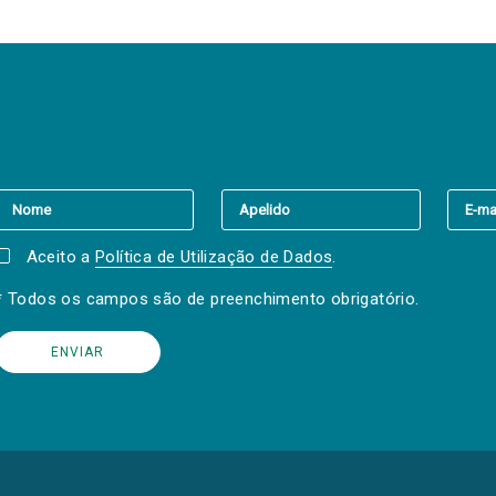
er a(s) newsletter(s).
Aceito a
Política de Utilização de Dados
.
* Todos os campos são de preenchimento obrigatório.