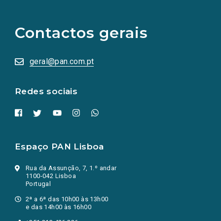
links
para
as
Contactos gerais
redes
sociais
abrem
numa
geral@pan.com.pt
nova
aba.)
Redes sociais
Espaço PAN Lisboa
Rua da Assunção, 7, 1.º andar
1100-042 Lisboa
Portugal
2ª a 6ª das 10h00 às 13h00
e das 14h00 às 16h00