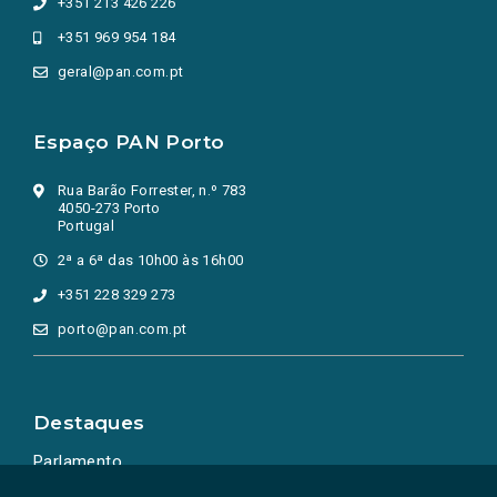
+351 213 426 226
+351 969 954 184
geral@pan.com.pt
Espaço PAN Porto
Rua Barão Forrester, n.º 783
4050-273 Porto
Portugal
2ª a 6ª das 10h00 às 16h00
+351 228 329 273
porto@pan.com.pt
Destaques
Parlamento
Ação Política