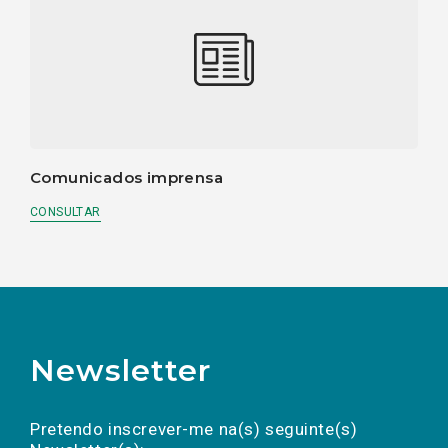
Comunicados imprensa
CONSULTAR
Newsletter
Preencha os campos abaixo para subscrever
Nome
Apelido
E-
mail
a(s) newsletter(s).
Pretendo inscrever-me na(s) seguinte(s)