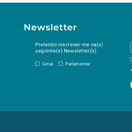
Newsletter
Preencha os campos abaixo para subscrev
Nome
Apelido
E-
mail
Pretendo inscrever-me na(s)
seguinte(s) Newsletter(s):
Geral
Parlamentar
(Os
links
para
as