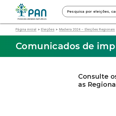
Clique
para
saltar
para
o
conteúdo
Página inicial
Eleições
Madeira 2024 – Eleições Regionais
principal
da
página.
Comunicados de impr
Consulte o
as Regiona