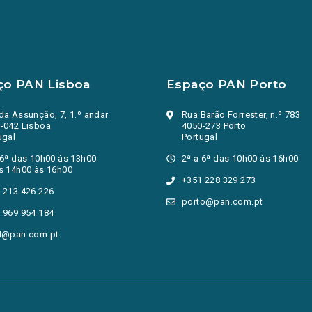
ço PAN Lisboa
Espaço PAN Porto
da Assunção, 7, 1.º andar
Rua Barão Forrester, n.º 783
-042 Lisboa
4050-273 Porto
ugal
Portugal
 6ª das 10h00 às 13h00
2ª a 6ª das 10h00 às 16h00
s 14h00 às 16h00
+351 228 329 273
 213 426 226
porto@pan.com.pt
 969 954 184
l@pan.com.pt