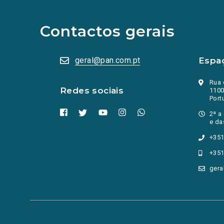
redes
sociais
abrem
Contactos gerais
numa
nova
aba.)
geral@pan.com.pt
Espa
Rua 
Redes sociais
1100
Port
2ª a
e da
+351
+351
gera