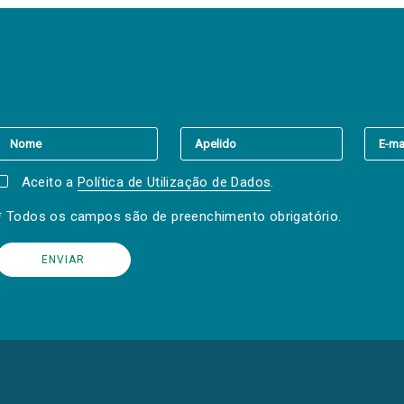
er a(s) newsletter(s).
Aceito a
Política de Utilização de Dados
.
* Todos os campos são de preenchimento obrigatório.