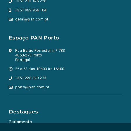
+351 213 426 226
+351 969 954 184
geral@pan.com.pt
Espaço PAN Porto
Rua Barão Forrester, n.º 783
4050-273 Porto
Portugal
2ª a 6ª das 10h00 às 16h00
+351 228 329 273
porto@pan.com.pt
Destaques
Parlamento
Ação Política