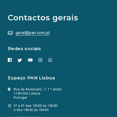
links
para
as
Contactos gerais
redes
sociais
abrem
numa
geral@pan.com.pt
nova
aba.)
Redes sociais
Espaço PAN Lisboa
Rua da Assunção, 7, 1.º andar
1100-042 Lisboa
Portugal
2ª a 6ª das 10h00 às 13h00
e das 14h00 às 16h00