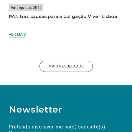
Autárquicas 2025
PAN traz causas para a coligação Viver Lisboa
VER MAIS
MAIS RESULTADOS
Newsletter
Preencha os campos abaixo para subscrever
Nome
Apelido
E-
mail
a(s) newsletter(s).
Pretendo inscrever-me na(s) seguinte(s)