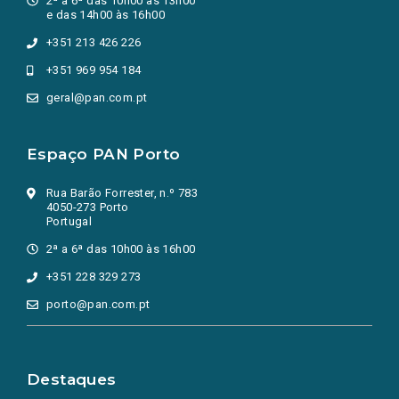
2ª a 6ª das 10h00 às 13h00
e das 14h00 às 16h00
+351 213 426 226
+351 969 954 184
geral@pan.com.pt
Espaço PAN Porto
Rua Barão Forrester, n.º 783
4050-273 Porto
Portugal
2ª a 6ª das 10h00 às 16h00
+351 228 329 273
porto@pan.com.pt
Destaques