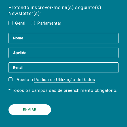
Preencha os campos abaixo para subscrever
mail
a(s) newsletter(s).
Pretendo inscrever-me na(s) seguinte(s)
Newsletter(s):
Geral
Parlamentar
Aceito a
Política de Utilização de Dados
.
* Todos os campos são de preenchimento obrigatório.