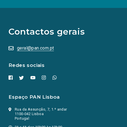
(Os
links
para
as
Contactos gerais
redes
sociais
abrem
numa
geral@pan.com.pt
nova
aba.)
Redes sociais
Espaço PAN Lisboa
Rua da Assunção, 7, 1.º andar
1100-042 Lisboa
Portugal