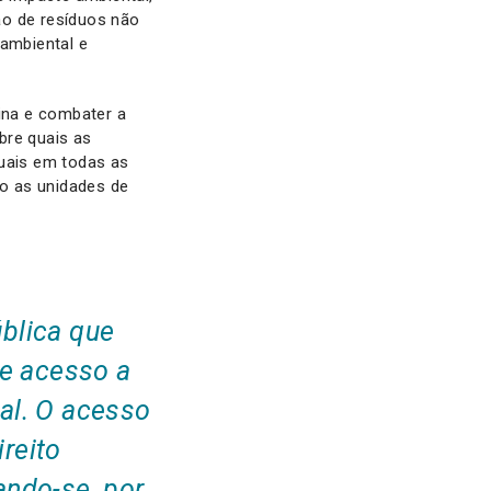
ão de resíduos não
 ambiental e
nina e combater a
bre quais as
ruais em todas as
o as unidades de
blica que
 e acesso a
al. O acesso
reito
ando-se, por