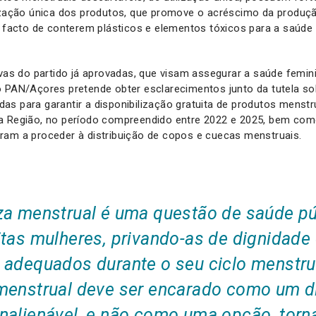
lização única dos produtos, que promove o acréscimo da produç
o facto de conterem plásticos e elementos tóxicos para a saúde
ivas do partido já aprovadas, que visam assegurar a saúde femi
o PAN/Açores pretende obter esclarecimentos junto da tutela so
s para garantir a disponibilização gratuita de produtos menst
a Região, no período compreendido entre 2022 e 2025, bem com
ram a proceder à distribuição de copos e cuecas menstruais.
za menstrual é uma questão de saúde pú
itas mulheres, privando-as de dignidade
 adequados durante o seu ciclo menstru
menstrual deve ser encarado como um di
nalienável, e não como uma opção, torn