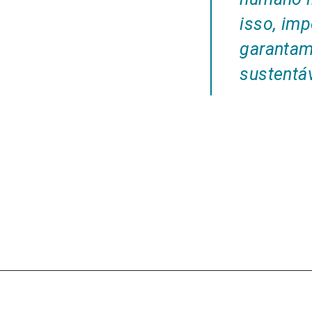
isso, im
garantam
sustentáv