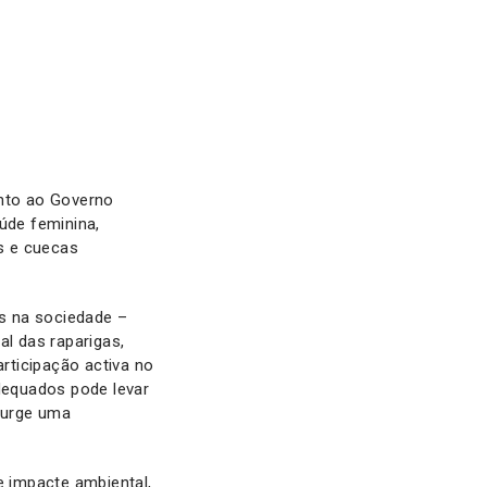
nto ao Governo
úde feminina,
s e cuecas
s na sociedade –
al das raparigas,
rticipação activa no
dequados pode levar
e urge uma
e impacte ambiental,