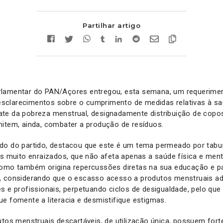
Partilhar artigo
rlamentar do PAN/Açores entregou, esta semana, um requerime
r esclarecimentos sobre o cumprimento de medidas relativas à sa
te da pobreza menstrual, designadamente distribuição de copo
mitem, ainda, combater a produção de resíduos.
do do partido, destacou que este é um tema permeado por tabu
is muito enraizados, que não afeta apenas a saúde física e ment
como também origina repercussões diretas na sua educação e pa
, considerando que o escasso acesso a produtos menstruais a
s e profissionais, perpetuando ciclos de desigualdade, pelo qu
e fomente a literacia e desmistifique estigmas.
utos menstruais descartáveis, de utilização única, possuem fort