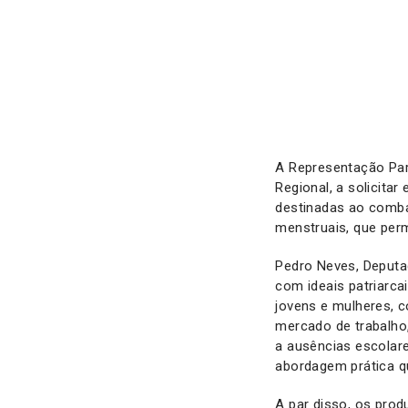
A Representação Pa
Regional, a solicita
destinadas ao comba
menstruais, que per
Pedro Neves, Deputa
com ideais patriarca
jovens e mulheres, 
mercado de trabalho
a ausências escolare
abordagem prática qu
A par disso, os prod