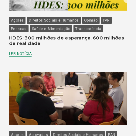
Açores
Direitos Sociais e Humanos
Opinião
PAN
Pessoas
Saúde e Alimentação
Transparência
HDES: 300 milhões de esperança, 600 milhões
de realidade
LER NOTÍCIA
Açores
Aprovadas
Direitos Sociais e Humanos
PAN