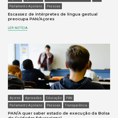
Parlamento Açoriano
Pessoas
Escassez de intérpretes de língua gestual
preocupa PAN/Açores
LER NOTÍCIA
Açores
Aprovadas
Educação
PAN
Parlamento Açoriano
Pessoas
Transparência
PAN/A quer saber estado de execução da Bolsa
do Cuidador Educacional