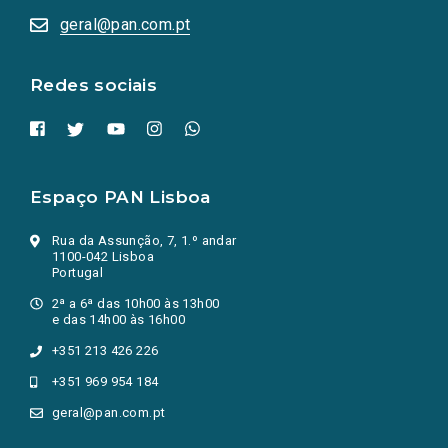
numa
geral@pan.com.pt
nova
aba.)
Redes sociais
Espaço PAN Lisboa
Rua da Assunção, 7, 1.º andar
1100-042 Lisboa
Portugal
2ª a 6ª das 10h00 às 13h00
e das 14h00 às 16h00
+351 213 426 226
+351 969 954 184
geral@pan.com.pt