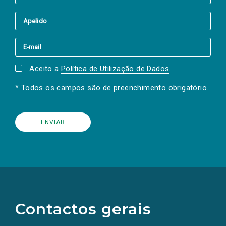
Aceito a
Política de Utilização de Dados
.
* Todos os campos são de preenchimento obrigatório.
(Os
links
para
as
Contactos gerais
redes
sociais
abrem