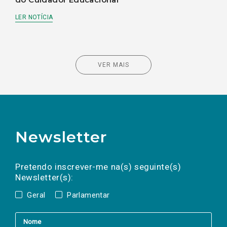
LER NOTÍCIA
VER MAIS
Newsletter
Preencha os campos abaixo para subscrever
Nome
Apelido
E-
mail
a(s) newsletter(s).
Pretendo inscrever-me na(s) seguinte(s)
Newsletter(s):
Geral
Parlamentar