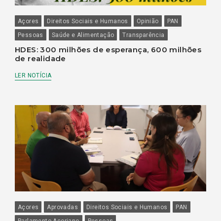
Açores
Direitos Sociais e Humanos
Opinião
PAN
Pessoas
Saúde e Alimentação
Transparência
HDES: 300 milhões de esperança, 600 milhões
de realidade
LER NOTÍCIA
Açores
Aprovadas
Direitos Sociais e Humanos
PAN