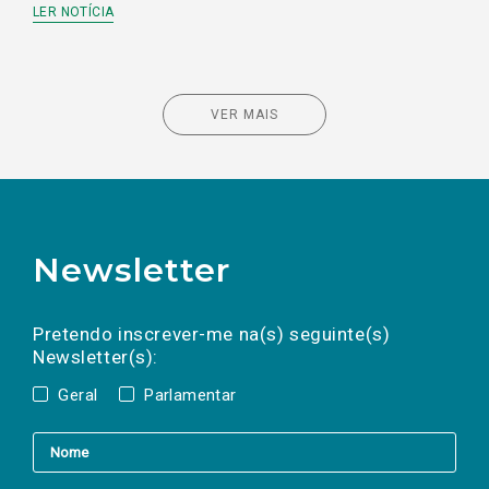
LER NOTÍCIA
VER MAIS
Newsletter
Preencha os campos abaixo para subscrever
Nome
Apelido
E-
mail
a(s) newsletter(s).
Pretendo inscrever-me na(s) seguinte(s)
Newsletter(s):
Geral
Parlamentar