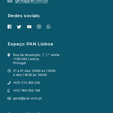
geral@pan.com.pt
nova
aba.)
Redes sociais
Espaço PAN Lisboa
Rua da Assunção, 7, 1.º andar
1100-042 Lisboa
Portugal
2ª a 6ª das 10h00 às 13h00
e das 14h00 às 16h00
+351 213 426 226
+351 969 954 184
geral@pan.com.pt