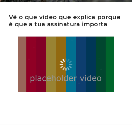
Vê o que vídeo que explica porque
é que a tua assinatura importa
Porque
é
útil
reduzir
o
Reproduzir
IVA
vídeo
na
saúde
e
na
alimentação
animal?