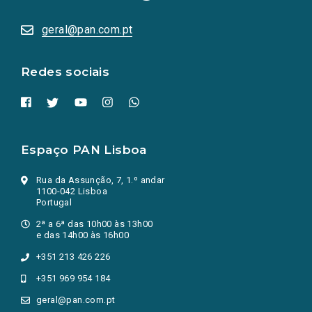
abrem
numa
geral@pan.com.pt
nova
aba.)
Redes sociais
Espaço PAN Lisboa
Rua da Assunção, 7, 1.º andar
1100-042 Lisboa
Portugal
2ª a 6ª das 10h00 às 13h00
e das 14h00 às 16h00
+351 213 426 226
+351 969 954 184
geral@pan.com.pt