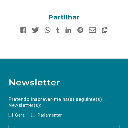
Partilhar
Newsletter
Preencha os campos abaixo para subscrever
Nome
Apelido
E-
mail
a(s) newsletter(s).
Pretendo inscrever-me na(s) seguinte(s)
Newsletter(s):
Geral
Parlamentar