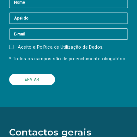
Aceito a
Política de Utilização de Dados
.
* Todos os campos são de preenchimento obrigatório.
(Os
links
para
as
Contactos gerais
redes
sociais