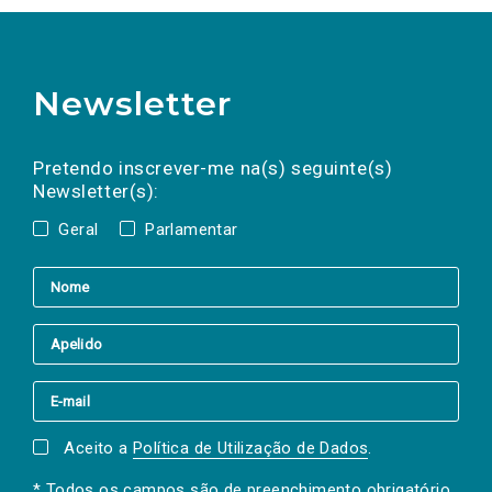
Newsletter
Preencha os campos abaixo para subscrever
Nome
Apelido
E-
mail
a(s) newsletter(s).
Pretendo inscrever-me na(s) seguinte(s)
Newsletter(s):
Geral
Parlamentar
Aceito a
Política de Utilização de Dados
.
* Todos os campos são de preenchimento obrigatório.