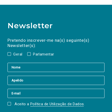
Newsletter
Preencha os campos abaixo para subscrever
Nome
Apelido
E-
mail
a(s) newsletter(s).
Pretendo inscrever-me na(s) seguinte(s)
Newsletter(s):
Geral
Parlamentar
Aceito a
Política de Utilização de Dados
.