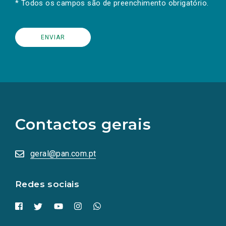
* Todos os campos são de preenchimento obrigatório.
(Os
links
para
as
Contactos gerais
redes
sociais
abrem
numa
geral@pan.com.pt
nova
aba.)
Redes sociais