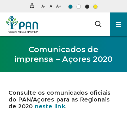
Clique
para
saltar
para
o
conteúdo
principal
da
página.
Comunicados de
imprensa – Açores 2020
Consulte os comunicados oficiais
do PAN/Açores para as Regionais
de 2020
neste link
.