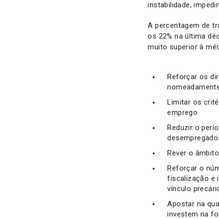
instabilidade, imped
A percentagem de tr
os 22% na última déc
muito superior à méd
Reforçar os di
nomeadamente,
Limitar os crit
emprego
Reduzir o perí
desempregados
Rever o âmbito
Reforçar o núm
fiscalização e
vínculo precá
Apostar na qu
investem na f