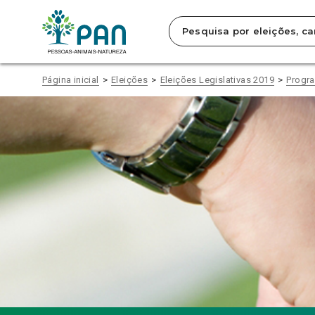
Clique
para
saltar
para
o
conteúdo
Página inicial
Eleições
Eleições Legislativas 2019
Progra
principal
da
página.