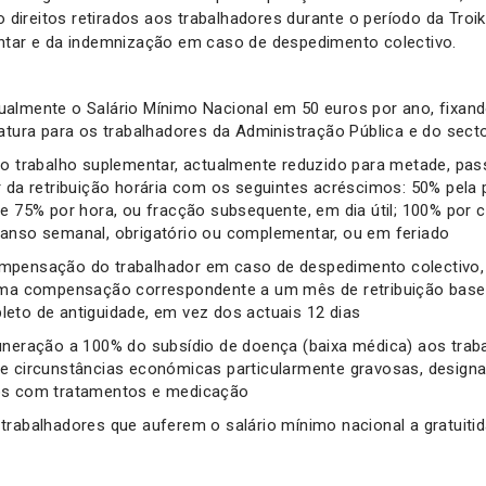
o direitos retirados aos trabalhadores durante o período da Troik
ntar e da indemnização em caso de despedimento colectivo.
almente o Salário Mínimo Nacional em 50 euros por ano, fixan
latura para os trabalhadores da Administração Pública e do sect
do trabalho suplementar, actualmente reduzido para metade, pas
r da retribuição horária com os seguintes acréscimos: 50% pela 
 e 75% por hora, ou fracção subsequente, em dia útil; 100% por 
anso semanal, obrigatório ou complementar, ou em feriado
mpensação do trabalhador em caso de despedimento colectivo, 
uma compensação correspondente a um mês de retribuição base 
eto de antiguidade, em vez dos actuais 12 dias
uneração a 100% do subsídio de doença (baixa médica) aos trab
e circunstâncias económicas particularmente gravosas, design
os com tratamentos e medicação
trabalhadores que auferem o salário mínimo nacional a gratuit