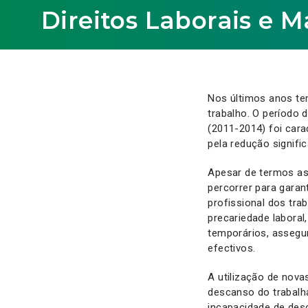
Direitos Laborais e 
Nos últimos anos te
trabalho. O período
(2011-2014) foi car
pela redução signific
Apesar de termos as
percorrer para gara
profissional dos tra
precariedade labora
temporários, assegu
efectivos.
A utilização de nova
descanso do trabalha
incapacidade de de