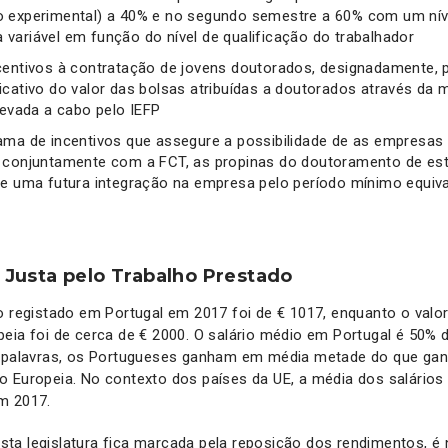
o experimental) a 40% e no segundo semestre a 60% com um ní
variável em função do nível de qualificação do trabalhador
centivos à contratação de jovens doutorados, designadamente, 
icativo do valor das bolsas atribuídas a doutorados através da 
levada a cabo pelo IEFP
ama de incentivos que assegure a possibilidade de as empresas 
, conjuntamente com a FCT, as propinas do doutoramento de es
de uma futura integração na empresa pelo período mínimo equiv
usta pelo Trabalho Prestado
o registado em Portugal em 2017 foi de € 1017, enquanto o valo
eia foi de cerca de € 2000. O salário médio em Portugal é 50% d
s palavras, os Portugueses ganham em média metade do que ga
 Europeia. No contexto dos países da UE, a média dos salários 
m 2017.
ta legislatura fica marcada pela reposição dos rendimentos, é 