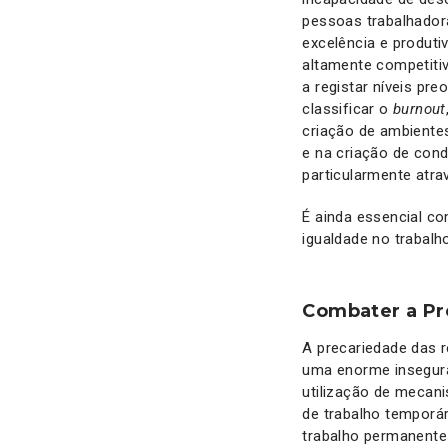
pessoas trabalhadora
excelência e produti
altamente competitiv
a registar níveis pr
classificar o
burnout
criação de ambiente
e na criação de cond
particularmente atr
É ainda essencial c
igualdade no trabal
Combater a Pr
A precariedade das r
uma enorme insegura
utilização de mecani
de trabalho temporá
trabalho permanente