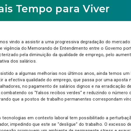
Mais Tempo para Viver
mos vindo a assistir a uma progressiva degradação do mercado
 de vigência do Memorando de Entendimento entre o Governo port
acterizado pela diminuição da qualidade de emprego, pelo aume
ativa dos salários.
sistido a algumas melhorias nos últimos anos, ainda temos um
ntir a efectiva qualidade do emprego, que passa por uma aposta
balhadores, no pagamento de salários dignos e na erradicação 
l, combatendo os “falsos recibos verdes” e reduzindo o número 
rando que a postos de trabalho permanentes correspondam vínc
s tecnologias em contexto laboral tem possibilitado a perturba
dor, impedindo que este se “desligue” do trabalho. O excesso de
sconexão promovem um ambiente de permanente stress e exaust