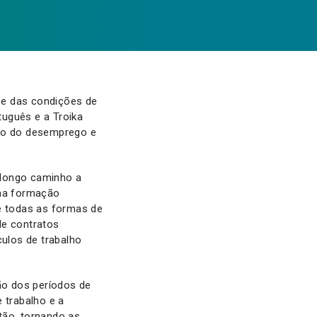
 e das condições de
uguês e a Troika
nto do desemprego e
 longo caminho a
 na formação
de todas as formas de
de contratos
ulos de trabalho
ção dos períodos de
 trabalho e a
ão, tornando as