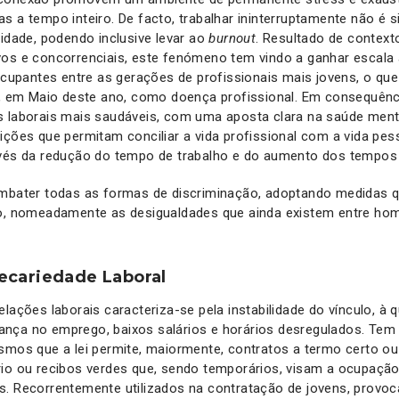
s a tempo inteiro. De facto, trabalhar ininterruptamente não é 
vidade, podendo inclusive levar ao
burnout
. Resultado de context
os e concorrenciais, este fenómeno tem vindo a ganhar escala a
eocupantes entre as gerações de profissionais mais jovens, o qu
, em Maio deste ano, como doença profissional. Em consequênci
s laborais mais saudáveis, com uma aposta clara na saúde ment
ições que permitam conciliar a vida profissional com a vida pesso
avés da redução do tempo de trabalho e do aumento dos tempos 
ombater todas as formas de discriminação, adoptando medidas q
ho, nomeadamente as desigualdades que ainda existem entre ho
ecariedade Laboral
elações laborais caracteriza-se pela instabilidade do vínculo, à 
nça no emprego, baixos salários e horários desregulados. Tem
smos que a lei permite, maiormente, contratos a termo certo ou
rio ou recibos verdes que, sendo temporários, visam a ocupaçã
s. Recorrentemente utilizados na contratação de jovens, prov