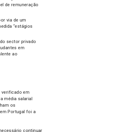
vel de remuneração
por via de um
medida “estágios
do sector privado
tudantes em
alente ao
r verificado em
a média salarial
nham os
em Portugal foi a
necessário continuar