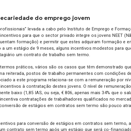
recariedade do emprego jovem
rofissionais” levada a cabo pelo Instituto de Emprego e Formaç
r incentivos para que o sector privado integre os jovens NEET (
uentam formação) e permitir que estes adquiram formação e 
o a um estágio de 9 meses, alguns incentivos modestos para que
tagiário um contrato de trabalho sem termo.
 termos práticos, vários são os casos que têm demonstrado qu
ma reiterada, postos de trabalho permanentes com condições de
ciado a este programa relaciona-se com a remuneração por níve
 incentivos à contratação destes jovens. O nível de remuneraç
amente baixo (1,85 IAS, ou seja, € 806, apenas mais 34% que o sa
 incentiva contratações de trabalhadores qualificados no merca
à conversão de estágios em contratos sem termo são pouco atra
centivos para conversão de estágios em contratos sem termo, a
um contrato sem termo após um estágio que será co-financiado