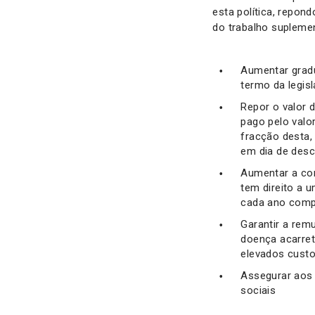
esta política, repond
do trabalho supleme
Aumentar gradu
termo da legis
Repor o valor 
pago pelo valo
fracção desta,
em dia de desc
Aumentar a co
tem direito a 
cada ano compl
Garantir a rem
doença acarret
elevados cust
Assegurar aos 
sociais