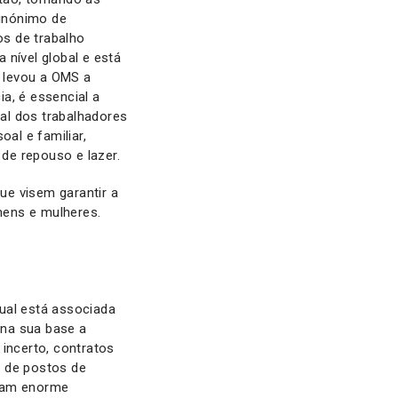
sinónimo de
os de trabalho
 nível global e está
e levou a OMS a
a, é essencial a
al dos trabalhadores
al e familiar,
de repouso e lazer.
ue visem garantir a
mens e mulheres.
qual está associada
 na sua base a
 incerto, contratos
o de postos de
ocam enorme