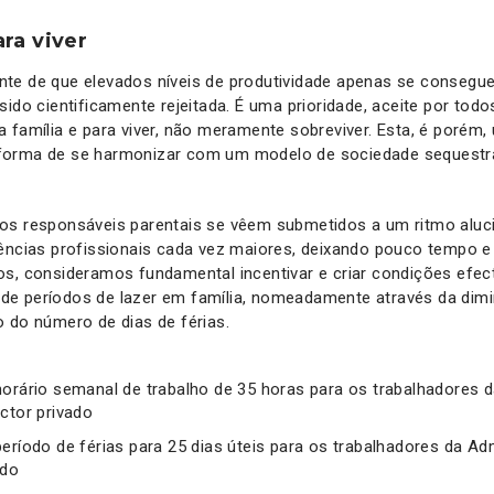
ra viver
te de que elevados níveis de produtividade apenas se conseg
sido cientificamente rejeitada. É uma prioridade, aceite por tod
 família e para viver, não meramente sobreviver. Esta, é porém,
forma de se harmonizar com um modelo de sociedade sequestra
os responsáveis parentais se vêem submetidos a um ritmo aluci
ências profissionais cada vez maiores, deixando pouco tempo e 
os, consideramos fundamental incentivar e criar condições efec
e períodos de lazer em família, nomeadamente através da dimi
 do número de dias de férias.
horário semanal de trabalho de 35 horas para os trabalhadores 
ctor privado
período de férias para 25 dias úteis para os trabalhadores da Ad
ado