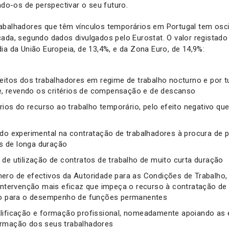
indo-os de perspectivar o seu futuro.
abalhadores que têm vínculos temporários em Portugal tem osci
ada, segundo dados divulgados pelo Eurostat. O valor registado
ia da União Europeia, de 13,4%, e da Zona Euro, de 14,9%:
reitos dos trabalhadores em regime de trabalho nocturno e por t
 revendo os critérios de compensação e de descanso
érios do recurso ao trabalho temporário, pelo efeito negativo qu
odo experimental na contratação de trabalhadores à procura de 
 de longa duração
 de utilização de contratos de trabalho de muito curta duração
ero de efectivos da Autoridade para as Condições de Trabalho
 intervenção mais eficaz que impeça o recurso à contratação d
rio para o desempenho de funções permanentes
alificação e formação profissional, nomeadamente apoiando as
ormação dos seus trabalhadores