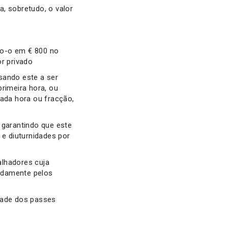
a, sobretudo, o valor
do-o em € 800 no
or privado
sando este a ser
primeira hora, ou
cada hora ou fracção,
garantindo que este
e diuturnidades por
alhadores cuja
adamente pelos
idade dos passes