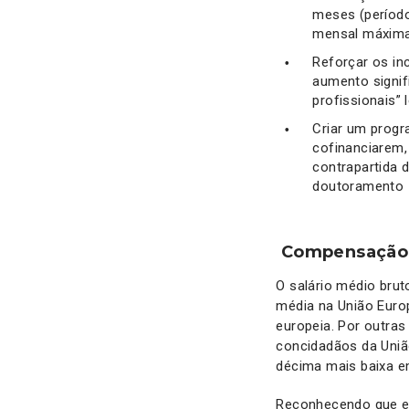
meses (períod
mensal máxima 
Reforçar os in
aumento signif
profissionais” 
Criar um progr
cofinanciarem
contrapartida 
doutoramento
Compensação J
O salário médio brut
média na União Europ
europeia. Por outra
concidadãos da União
décima mais baixa e
Reconhecendo que es