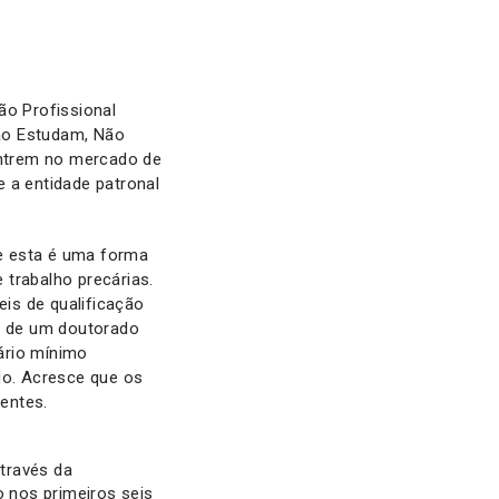
ão Profissional
Não Estudam, Não
entrem no mercado de
 a entidade patronal
e esta é uma forma
 trabalho precárias.
is de qualificação
ão de um doutorado
lário mínimo
do. Acresce que os
entes.
través da
 nos primeiros seis