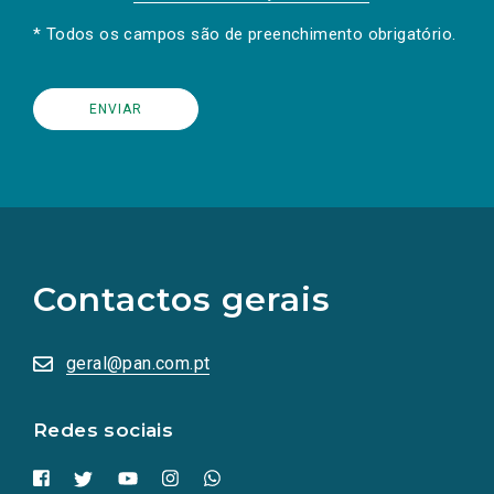
* Todos os campos são de preenchimento obrigatório.
(Os
links
para
as
Contactos gerais
redes
sociais
abrem
numa
geral@pan.com.pt
nova
aba.)
Redes sociais