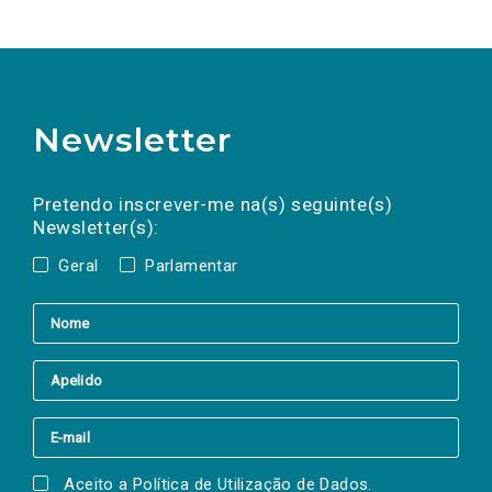
Newsletter
Preencha os campos abaixo para subscrever
Nome
Apelido
E-
mail
a(s) newsletter(s).
Pretendo inscrever-me na(s) seguinte(s)
Newsletter(s):
Geral
Parlamentar
Aceito a
Política de Utilização de Dados
.