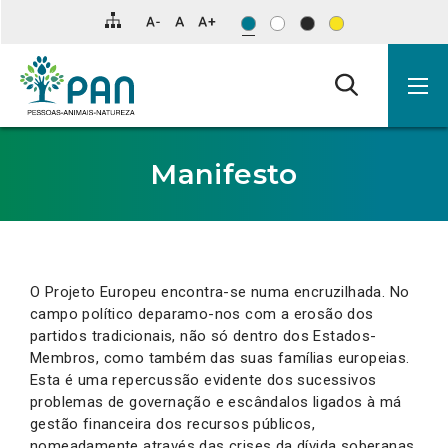
Clique
para
saltar
para
o
conteúdo
principal
da
página.
Manifesto
O Projeto Europeu encontra-se numa encruzilhada. No
campo político deparamo-nos com a erosão dos
partidos tradicionais, não só dentro dos Estados-
Membros, como também das suas famílias europeias.
Esta é uma repercussão evidente dos sucessivos
problemas de governação e escândalos ligados à má
gestão financeira dos recursos públicos,
nomeadamente através das crises da dívida soberanas