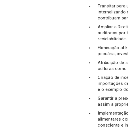
Transitar para 
internalizando
contribuam par
Ampliar a Dire
auditorias por 
reciclabilidade;
Eliminação até
pecuária, inves
Atribuição de 
culturas como 
Criação de inc
importações de
é o exemplo do
Garantir a pre
assim a propri
Implementação
alimentares co
consciente e i