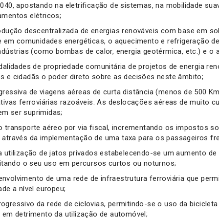
2040, apostando na eletrificação de sistemas, na mobilidade su
amentos elétricos;
rodução descentralizada de energias renováveis com base em sol
em comunidades energéticas, o aquecimento e refrigeração de
indústrias (como bombas de calor, energia geotérmica, etc.) e 
odalidades de propriedade comunitária de projetos de energia re
s e cidadãs o poder direto sobre as decisões neste âmbito;
gressiva de viagens aéreas de curta distância (menos de 500 K
ativas ferroviárias razoáveis. As deslocações aéreas de muito c
m ser suprimidas;
o transporte aéreo por via fiscal, incrementando os impostos s
 através da implementação de uma taxa para os passageiros fr
a utilização de jatos privados estabelecendo-se um aumento de 
imitando o seu uso em percursos curtos ou noturnos;
nvolvimento de uma rede de infraestrutura ferroviária que perm
ade a nível europeu;
ogressivo da rede de ciclovias, permitindo-se o uso da bicicle
s em detrimento da utilização de automóvel;