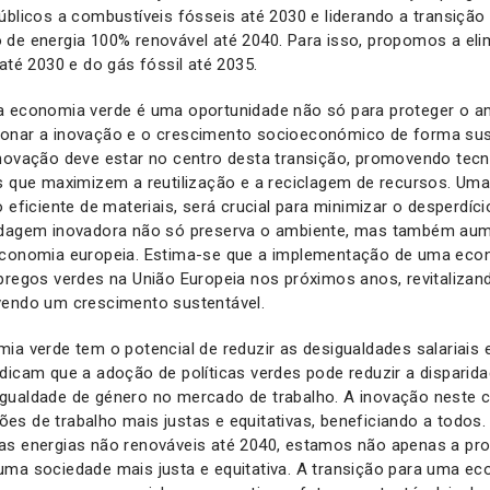
úblicos a combustíveis fósseis até 2030 e liderando a transiçã
de energia 100% renovável até 2040. Para isso, propomos a eli
até 2030 e do gás fóssil até 2035.
a economia verde é uma oportunidade não só para proteger o a
onar a inovação e o crescimento socioeconómico de forma sust
inovação deve estar no centro desta transição, promovendo tec
s que maximizem a reutilização e a reciclagem de recursos. Uma
 eficiente de materiais, será crucial para minimizar o desperdíc
rdagem inovadora não só preserva o ambiente, mas também au
economia europeia. Estima-se que a implementação de uma econ
pregos verdes na União Europeia nos próximos anos, revitaliza
vendo um crescimento sustentável.
ia verde tem o potencial de reduzir as desigualdades salariais
dicam que a adoção de políticas verdes pode reduzir a disparida
gualdade de género no mercado de trabalho. A inovação neste co
s de trabalho mais justas e equitativas, beneficiando a todos.
as energias não renováveis até 2040, estamos não apenas a pro
uma sociedade mais justa e equitativa. A transição para uma ec