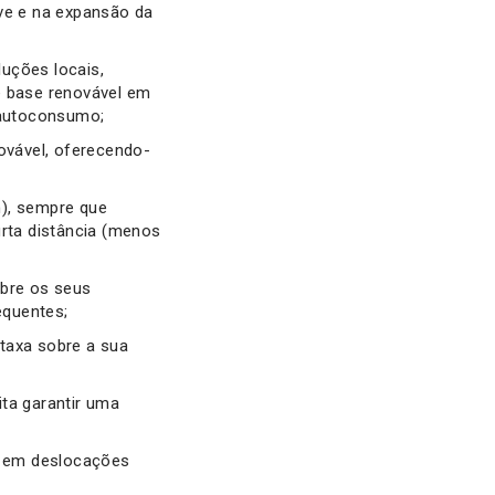
ave e na expansão da
uções locais,
 base renovável em
o autoconsumo;
novável, oferecendo-
m), sempre que
urta distância (menos
obre os seus
equentes;
taxa sobre a sua
ita garantir uma
ta em deslocações