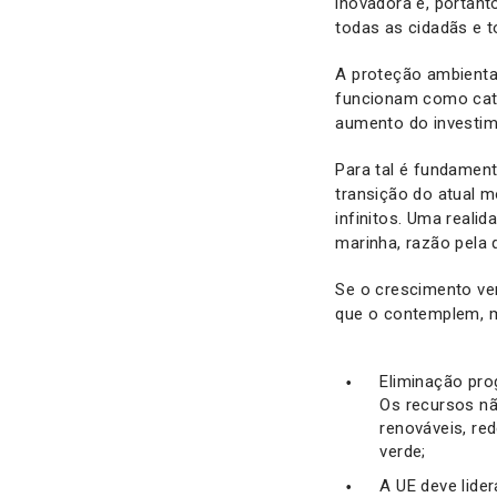
inovadora é, portant
todas as cidadãs e 
A proteção ambienta
funcionam como cata
aumento do investime
Para tal é fundamen
transição do atual 
infinitos. Uma real
marinha, razão pela
Se o crescimento ver
que o contemplem, 
Eliminação pro
Os recursos nã
renováveis, re
verde;
A UE deve lide