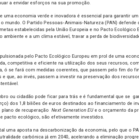
nuar a envidar esforços na sua promoção.
e uma economia verde e inovadora é essencial para garantir um 
a o mundo. O Partido Pessoas-Animais-Natureza (PAN) defende 
metas estabelecidas pela União Europeia e no Pacto Ecológico 
ao ambiente e a um clima estável, travar a perda de biodiversida
ulsionada pelo Pacto Ecológico Europeu em prol de uma econ
ída, competitiva e eficiente na utilização dos seus recursos, com
ica, ó se fará com medidas coerentes, que passem pelo fim do f
 e que, ao invés, passem a investir na preservação dos recurso
tentável.
o ou cidadão pode ficar para trás e é fundamental que se ga
erço) dos 1,8 biliões de euros destinados ao financiamento de i
do plano de recuperação
Next Generation EU
e o orçamento da pr
te pacto ecológico, são efetivamente investidos.
ntal uma aposta na descarbonização da economia, pelo que o P
utralidade carbónica já em 2040, acelerando a eliminação progr