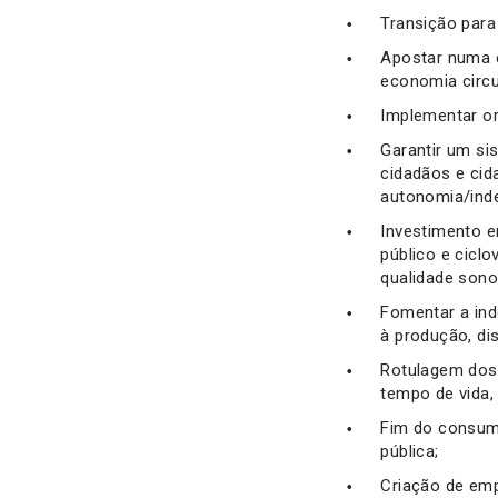
Transição para
Apostar numa e
economia circu
Implementar or
Garantir um si
cidadãos e cid
autonomia/inde
Investimento e
público e cicl
qualidade sono
Fomentar a ind
à produção, di
Rotulagem dos 
tempo de vida,
Fim do consumo
pública;
Criação de emp