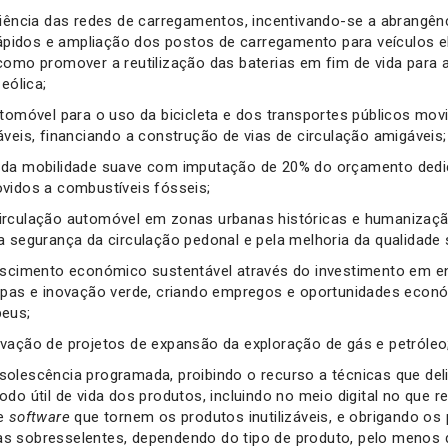
ciência das redes de carregamentos, incentivando-se a abrangên
 rápidos e ampliação dos postos de carregamento para veículos 
como promover a reutilização das baterias em fim de vida par
 eólica;
utomóvel para o uso da bicicleta e dos transportes públicos mov
áveis, financiando a construção de vias de circulação amigáveis;
 da mobilidade suave com imputação de 20% do orçamento ded
vidos a combustíveis fósseis;
rculação automóvel em zonas urbanas históricas e humanizaçã
a segurança da circulação pedonal e pela melhoria da qualidade 
escimento económico sustentável através do investimento em en
mpas e inovação verde, criando empregos e oportunidades econ
peus;
vação de projetos de expansão da exploração de gás e petróleo
olescência programada, proibindo o recurso a técnicas que de
do útil de vida dos produtos, incluindo no meio digital no que r
de
software
que tornem os produtos inutilizáveis, e obrigando os
 sobresselentes, dependendo do tipo de produto, pelo menos 