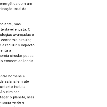
o energética com um
minação total da
mbiente, mas
entável e justa. O
nologias avançadas e
 economia circular,
io e reduzir o impacto
menta a
omia circular possa
ndo economias locais
 entre homens e
de salarial em até
ntexto inclui a
 Ao eliminar
teger o planeta, mas
onomia verde e