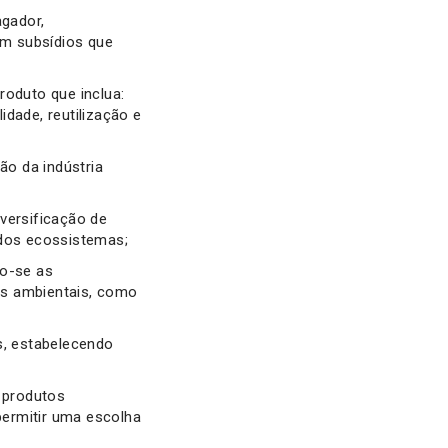
agador,
om subsídios que
roduto que inclua:
idade, reutilização e
o da indústria
versificação de
 dos ecossistemas;
do-se as
as ambientais, como
s, estabelecendo
 produtos
permitir uma escolha