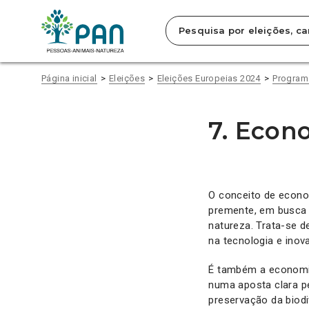
Clique
para
saltar
para
o
conteúdo
Página inicial
Eleições
Eleições Europeias 2024
Programa
principal
da
página.
7. Econ
O conceito de econ
premente, em busca 
natureza. Trata-se d
na tecnologia e inov
É também a economia
numa aposta clara p
preservação da biodi