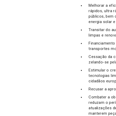
Melhorar a efi
rápidos, ultra
públicos, bem 
energia solar e
Transitar do a
limpas e renov
Financiamento
transportes mo
Cessação da ci
zelando-se pel
Estimular o cr
tecnologias li
cidadãos euro
Recusar a apro
Combater a obs
reduzam o perío
atualizações 
manterem peças