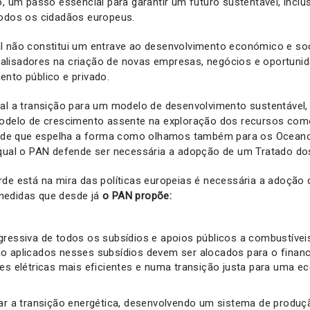
o, um passo essencial para garantir um futuro sustentável, inclu
todos os cidadãos europeus.
l não constitui um entrave ao desenvolvimento económico e soci
lisadores na criação de novas empresas, negócios e oportuni
nto público e privado.
tal a transição para um modelo de desenvolvimento sustentável,
modelo de crescimento assente na exploração dos recursos co
idade que espelha a forma como olhamos também para os Oceano
 qual o PAN defende ser necessária a adopção de um Tratado d
de está na mira das políticas europeias é necessária a adoção
medidas que desde já
o PAN propõe:
gressiva de todos os subsídios e apoios públicos a combustívei
o aplicados nesses subsídios devem ser alocados para o finan
des elétricas mais eficientes e numa transição justa para uma 
rar a transição energética, desenvolvendo um sistema de produç