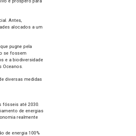
sivo e próspero para
al. Antes,
dades alocados a um
 que pugne pela
mo se fossem
s e a biodiversidade
os Oceanos.
 de diversas medidas
s fósseis até 2030.
ciamento de energias
economia realmente
ão de energia 100%