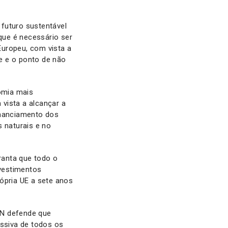
futuro sustentável
que é necessário ser
Europeu, com vista a
de e o ponto de não
omia mais
 vista a alcançar a
inanciamento dos
s naturais e no
ranta que todo o
nvestimentos
ópria UE a sete anos
AN defende que
essiva de todos os