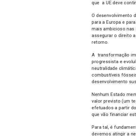
que a UE deve conti
O desenvolvimento d
para a Europa e par
mais ambicioso nas 
assegurar o direito 
retorno.
A transformação imp
progressista e evolu
neutralidade climát
combustíveis fósseis
desenvolvimento sus
Nenhum Estado membr
valor previsto (um t
efetuados a partir 
que vão financiar es
Para tal, é fundame
devemos atingir a ne