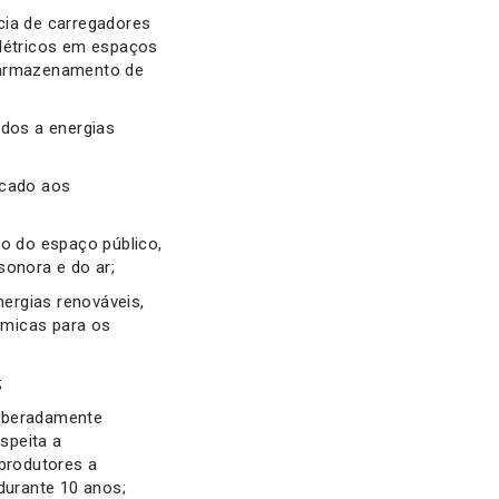
cia de carregadores
elétricos em espaços
a armazenamento de
idos a energias
icado aos
o do espaço público,
sonora e do ar;
ergias renováveis,
ómicas para os
;
liberadamente
espeita a
 produtores a
durante 10 anos;