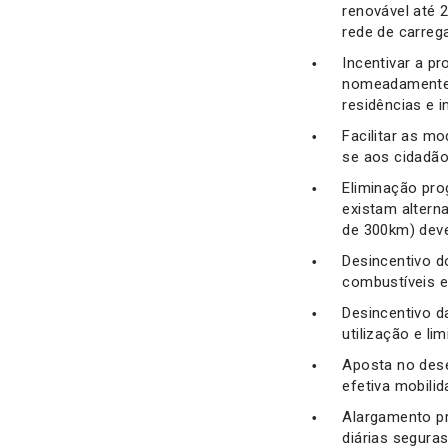
renovável até 
rede de carreg
Incentivar a p
nomeadamente 
residências e 
Facilitar as m
se aos cidadão
Eliminação pro
existam altern
de 300km) deve
Desincentivo d
combustíveis e
Desincentivo d
utilização e l
Aposta no dese
efetiva mobilid
Alargamento pr
diárias segura