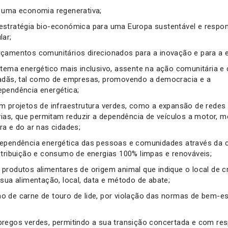
 uma economia regenerativa;
stratégia bio-económica para uma Europa sustentável e respo
lar;
çamentos comunitários direcionados para a inovação e para a 
stema energético mais inclusivo, assente na ação comunitária e
adãs, tal como de empresas, promovendo a democracia e a
pendência energética;
m projetos de infraestrutura verdes, como a expansão de redes 
ovias, que permitam reduzir a dependência de veículos a motor, 
ra e do ar nas cidades;
ependência energética das pessoas e comunidades através da c
stribuição e consumo de energias 100% limpas e renováveis;
produtos alimentares de origem animal que indique o local de c
 sua alimentação, local, data e método de abate;
 de carne de touro de lide, por violação das normas de bem-es
regos verdes, permitindo a sua transição concertada e com res