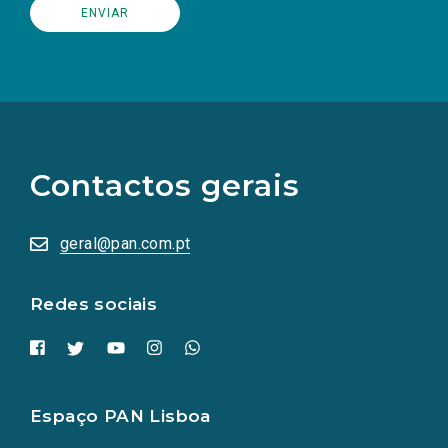
(Os
links
para
as
Contactos gerais
redes
sociais
abrem
numa
geral@pan.com.pt
nova
aba.)
Redes sociais
Espaço PAN Lisboa