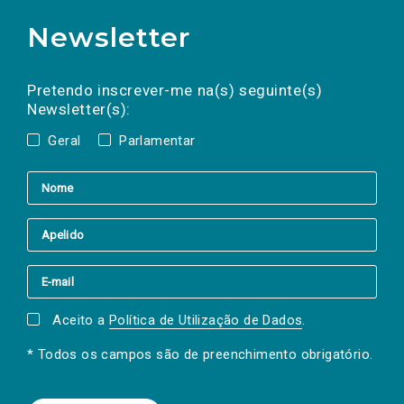
Newsletter
Preencha os campos abaixo para subscrever
Nome
Apelido
E-
mail
a(s) newsletter(s).
Pretendo inscrever-me na(s) seguinte(s)
Newsletter(s):
Geral
Parlamentar
Aceito a
Política de Utilização de Dados
.
* Todos os campos são de preenchimento obrigatório.