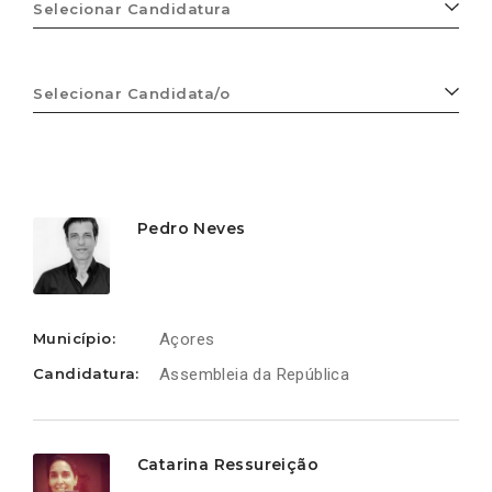
Selecionar
Candidatura
Selecionar
Candidata/o
Ligações
Ligações
Ligações
Ligações
Ligações
Ligações
Ligações
Ligações
Ligações
Ligações
Ligações
Ligações
Ligações
Ligações
Ligações
Ligações
Ligações
Ligações
Ligações
Ligações
Ligações
Ligações
Pedro Neves
Município:
Açores
Candidatura:
Assembleia da República
Catarina Ressureição