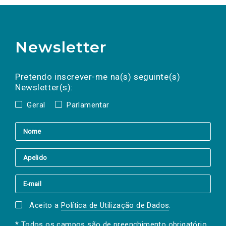
Newsletter
Preencha os campos abaixo para subscrever
Nome
Apelido
E-
mail
a(s) newsletter(s).
Pretendo inscrever-me na(s) seguinte(s)
Newsletter(s):
Geral
Parlamentar
Aceito a
Política de Utilização de Dados
.
* Todos os campos são de preenchimento obrigatório.