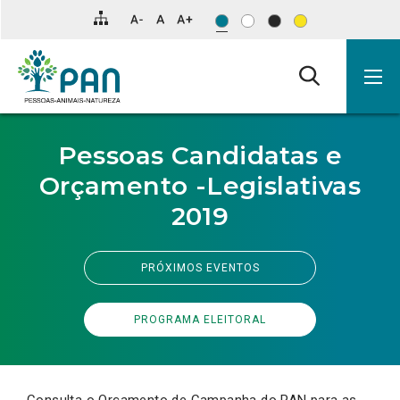
Clique
APLICAR FILTROS
para
saltar
para
o
conteúdo
principal
da
página.
Pessoas Candidatas e
Orçamento -Legislativas
2019
PRÓXIMOS EVENTOS
PROGRAMA ELEITORAL