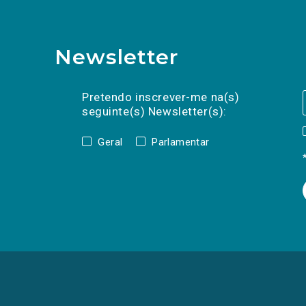
Newsletter
Preencha os campos abaixo para subscrev
Nome
Apelido
E-
mail
Pretendo inscrever-me na(s)
seguinte(s) Newsletter(s):
Geral
Parlamentar
(Os
links
para
as