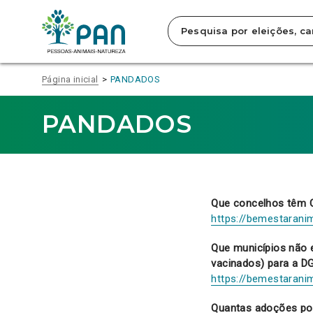
Clique
para
saltar
para
o
conteúdo
Página inicial
PANDADOS
principal
da
página.
PANDADOS
Que concelhos têm C
https://bemestarani
Que municípios não 
vacinados) para a 
https://bemestarani
Quantas adoções po