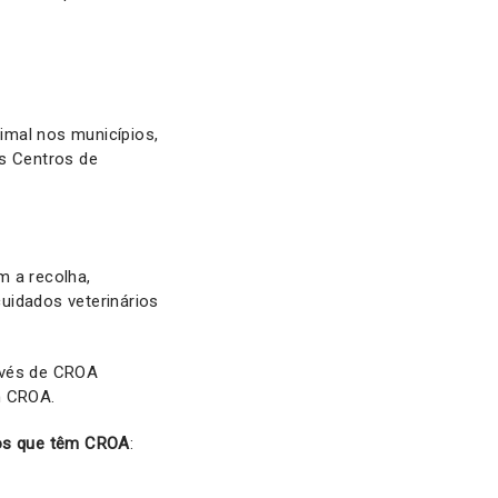
imal nos municípios,
os Centros de
m a recolha,
uidados veterinários
avés de CROA
m CROA.
os que têm CROA
: