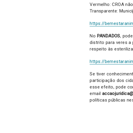
Vermelho: CROA não
Transparente: Munic
https://bemestarani
No
PANDADOS
, pod
distrito para veres 
respeito às esterili
https://bemestarani
Se tiver conhecimen
participação dos cid
esse efeito, pode co
email
accaojuridica
políticas públicas ne