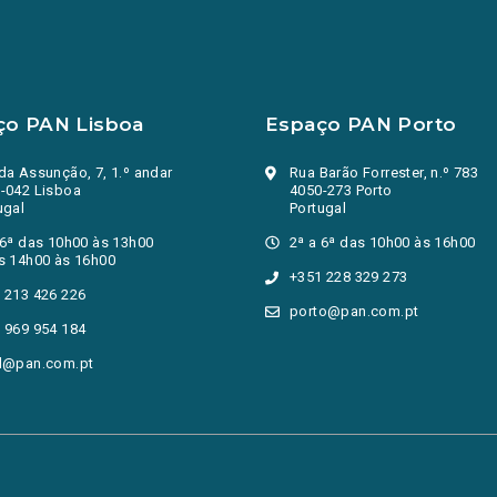
ço PAN Lisboa
Espaço PAN Porto
da Assunção, 7, 1.º andar
Rua Barão Forrester, n.º 783
-042 Lisboa
4050-273 Porto
ugal
Portugal
 6ª das 10h00 às 13h00
2ª a 6ª das 10h00 às 16h00
s 14h00 às 16h00
+351 228 329 273
 213 426 226
porto@pan.com.pt
 969 954 184
l@pan.com.pt