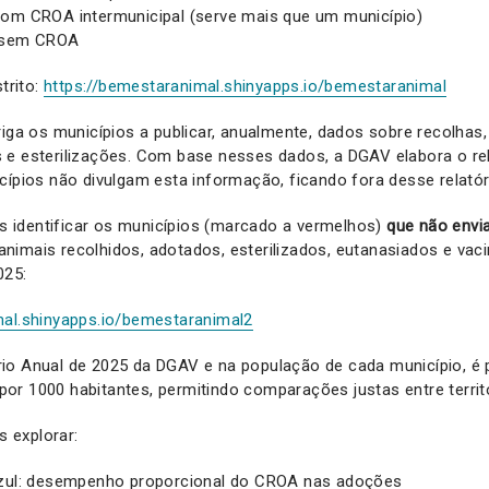
om CROA intermunicipal (serve mais que um município)
 sem CROA
strito:
https://bemestaranimal.shinyapps.io/bemestaranimal
riga os municípios a publicar, anualmente, dados sobre recolhas,
e esterilizações. Com base nesses dados, a DGAV elabora o rel
cípios não divulgam esta informação, ficando fora desse relatór
es identificar os municípios (marcado a vermelhos)
que não envi
animais recolhidos, adotados, esterilizados, eutanasiados e vac
025:
mal.shinyapps.io/bemestaranimal2
o Anual de 2025 da DGAV e na população de cada município, é p
r 1000 habitantes, permitindo comparações justas entre territ
s explorar:
azul: desempenho proporcional do CROA nas adoções