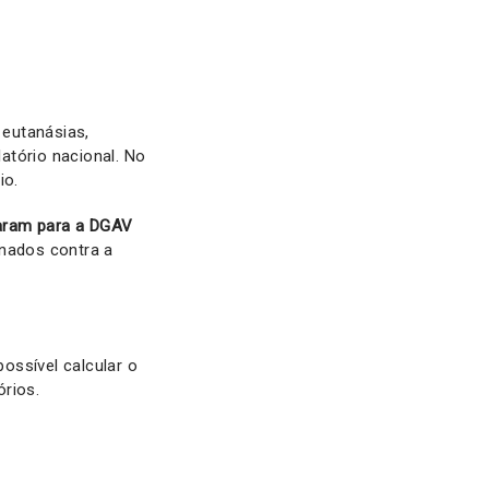
 eutanásias,
atório nacional. No
io.
aram para a DGAV
inados contra a
ossível calcular o
órios.