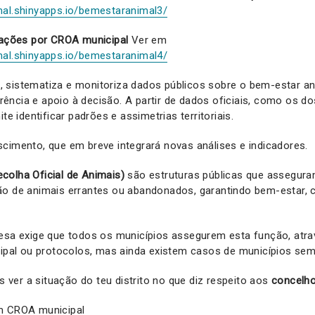
mal.shinyapps.io/bemestaranimal3/
izações por CROA municipal
Ver em
mal.shinyapps.io/bemestaranimal4/
, sistematiza e monitoriza dados públicos sobre o bem-estar an
ncia e apoio à decisão. A partir de dados oficiais, como os d
ite identificar padrões e assimetrias territoriais.
cimento, que em breve integrará novas análises e indicadores.
colha Oficial de Animais)
são estruturas públicas que assegura
ão de animais errantes ou abandonados, garantindo bem-estar, c
uesa exige que todos os municípios assegurem esta função, atr
icipal ou protocolos, mas ainda existem casos de municípios se
s ver a situação do teu distrito no que diz respeito aos
concelh
m CROA municipal