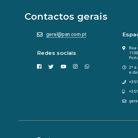
redes
sociais
abrem
Contactos gerais
numa
nova
aba.)
geral@pan.com.pt
Espa
Rua 
Redes sociais
1100
Port
2ª a
e da
+351
+351
gera