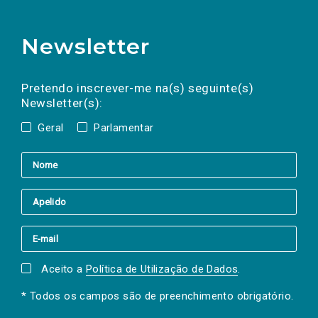
Newsletter
Preencha os campos abaixo para subscrever
Nome
Apelido
E-
mail
a(s) newsletter(s).
Pretendo inscrever-me na(s) seguinte(s)
Newsletter(s):
Geral
Parlamentar
Aceito a
Política de Utilização de Dados
.
* Todos os campos são de preenchimento obrigatório.