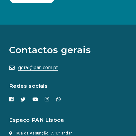
(Os
links
para
as
Contactos gerais
redes
sociais
abrem
numa
geral@pan.com.pt
nova
aba.)
Redes sociais
Espaço PAN Lisboa
Rua da Assunção, 7, 1.º andar