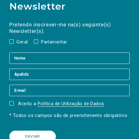
Newsletter
Preencha os campos abaixo para subscrever
Nome
Apelido
E-
mail
a(s) newsletter(s).
Pretendo inscrever-me na(s) seguinte(s)
Newsletter(s):
Geral
Parlamentar
Aceito a
Política de Utilização de Dados
.
* Todos os campos são de preenchimento obrigatório.