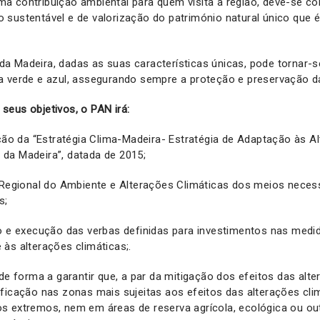
 contribuição ambiental para quem visita a região, deve-se con
 sustentável e de valorização do património natural único que
a Madeira, dadas as suas características únicas, pode tornar-s
a verde e azul, assegurando sempre a proteção e preservação d
eus objetivos, o PAN irá:
ação da “Estratégia Clima-Madeira- Estratégia de Adaptação às A
da Madeira”, datada de 2015;
 Regional do Ambiente e Alterações Climáticas dos meios necess
s;
ão e execução das verbas definidas para investimentos nas medi
às alterações climáticas;.
 de forma a garantir que, a par da mitigação dos efeitos das alte
ficação nas zonas mais sujeitas aos efeitos das alterações cli
s extremos, nem em áreas de reserva agrícola, ecológica ou ou