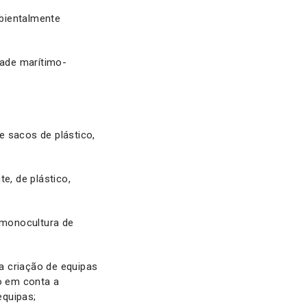
bientalmente
dade marítimo-
e sacos de plástico,
e, de plástico,
 monocultura de
a criação de equipas
do em conta a
equipas;