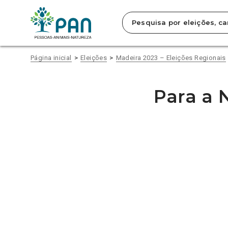
Clique
para
saltar
para
o
conteúdo
Página inicial
Eleições
Madeira 2023 – Eleições Regionais
principal
da
página.
Para a 