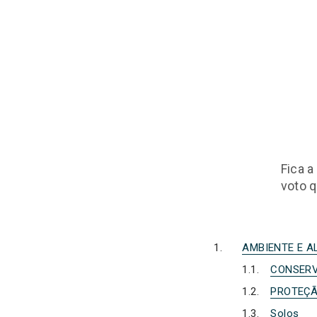
Fica a
voto q
AMBIENTE E A
CONSERV
PROTEÇÃ
Solos