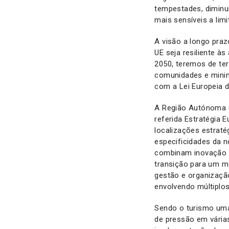
tempestades, diminui
mais sensíveis a limi
A visão a longo praz
UE seja resiliente à
2050, teremos de ter
comunidades e minim
com a Lei Europeia d
A Região Autónoma d
referida Estratégia 
localizações estrat
especificidades da 
combinam inovação e
transição para um m
gestão e organização
envolvendo múltiplo
Sendo o turismo um
de pressão em várias