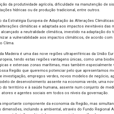
ção da produtividade agrícola, dificuldade na manutenção de si
tações hídricas ou de produção tradicional, entre outros.
o da Estratégia Europeia de Adaptação às Alterações Climáticas
s alterações climáticas e adaptada aos impactos inevitáveis das 
 alcançado a neutralidade climática, investido na adaptação do te
izar a vulnerabilidade aos impactos climáticos, de acordo com 
o Clima.
a Madeira é uma das nove regiões ultraperiféricas da União Eu
Europeia, tendo estas regiões vantagens únicas, como uma biodiv
égicas e extensas zonas marítimas, mas também especialmente v
nossa Região que queremos potenciar pelo que apresentamos m
 investigação, empregos verdes, novos modelos de negócio, a
odelo de desenvolvimento assente na economia verde, uma no
 do território e à saúde humana, assente num conjunto de medi
s atores e agentes sociais em todos os níveis da governação.
a importante componente da economia da Região, mas simulta
 dimensões, incluindo a ambiental, através do Fundo Regional 