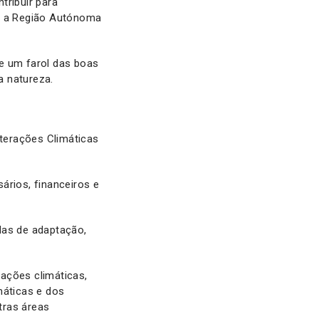
tribuir para
 é a Região Autónoma
e um farol das boas
a natureza.
lterações Climáticas
ários, financeiros e
das de adaptação,
rações climáticas,
máticas e dos
tras áreas