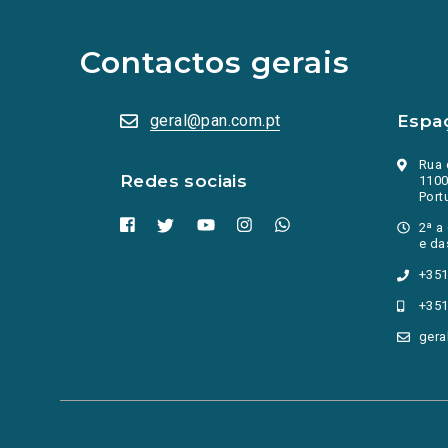
redes
sociais
abrem
Contactos gerais
numa
nova
aba.)
geral@pan.com.pt
Espa
Rua 
Redes sociais
1100
Port
2ª a
e da
+351
+351
gera