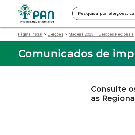
Clique
para
saltar
para
o
conteúdo
Página inicial
Eleições
Madeira 2023 – Eleições Regionais
principal
da
página.
Comunicados de impr
Consulte o
as Regiona