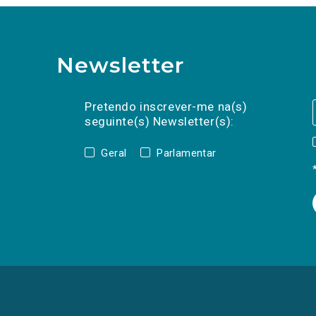
Newsletter
Preencha os campos abaixo para subscrev
Nome
Apelido
E-
mail
Pretendo inscrever-me na(s)
seguinte(s) Newsletter(s):
Geral
Parlamentar
(Os
links
para
as