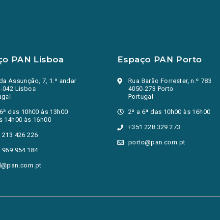
ço PAN Lisboa
Espaço PAN Porto
da Assunção, 7, 1.º andar
Rua Barão Forrester, n.º 783
-042 Lisboa
4050-273 Porto
ugal
Portugal
 6ª das 10h00 às 13h00
2ª a 6ª das 10h00 às 16h00
s 14h00 às 16h00
+351 228 329 273
 213 426 226
porto@pan.com.pt
 969 954 184
l@pan.com.pt