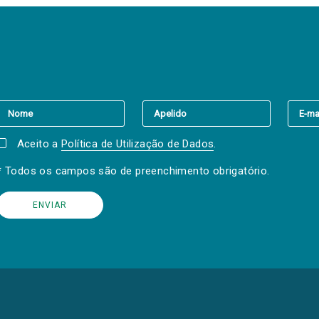
er a(s) newsletter(s).
Aceito a
Política de Utilização de Dados
.
* Todos os campos são de preenchimento obrigatório.