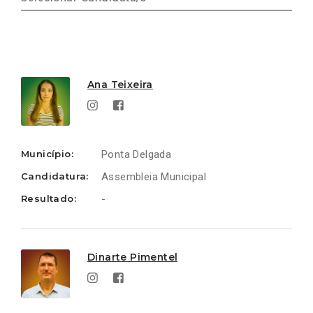
Candidata/o
Ligações
Ligações
Ana Teixeira
Município:
Ponta Delgada
Candidatura:
Assembleia Municipal
Resultado:
-
Dinarte Pimentel