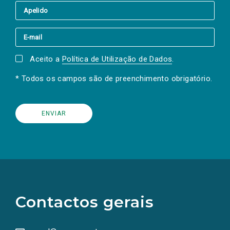
Aceito a
Política de Utilização de Dados
.
* Todos os campos são de preenchimento obrigatório.
(Os
links
para
as
Contactos gerais
redes
sociais
abrem
numa