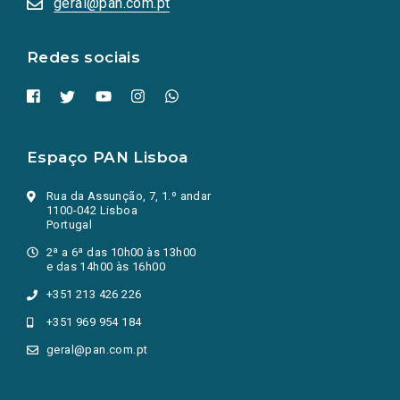
geral@pan.com.pt
nova
aba.)
Redes sociais
Espaço PAN Lisboa
Rua da Assunção, 7, 1.º andar
1100-042 Lisboa
Portugal
2ª a 6ª das 10h00 às 13h00
e das 14h00 às 16h00
+351 213 426 226
+351 969 954 184
geral@pan.com.pt