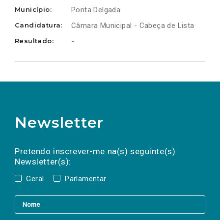
Município:
Ponta Delgada
Candidatura:
Câmara Municipal - Cabeça de Lista
Resultado:
-
Newsletter
Preencha os campos abaixo para subscrever
Nome
Apelido
E-
mail
a(s) newsletter(s).
Pretendo inscrever-me na(s) seguinte(s)
Newsletter(s):
Geral
Parlamentar