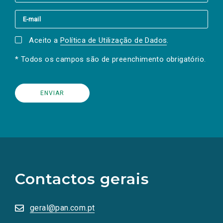
Aceito a
Política de Utilização de Dados
.
* Todos os campos são de preenchimento obrigatório.
(Os
links
para
as
Contactos gerais
redes
sociais
abrem
numa
geral@pan.com.pt
nova
aba.)