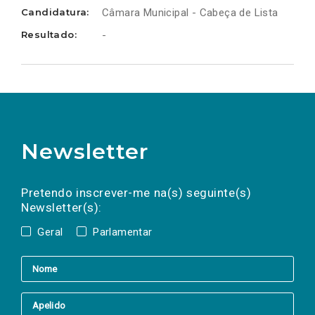
Candidatura:
Câmara Municipal - Cabeça de Lista
Resultado:
-
Newsletter
Preencha os campos abaixo para subscrever
Nome
Apelido
E-
mail
a(s) newsletter(s).
Pretendo inscrever-me na(s) seguinte(s)
Newsletter(s):
Geral
Parlamentar