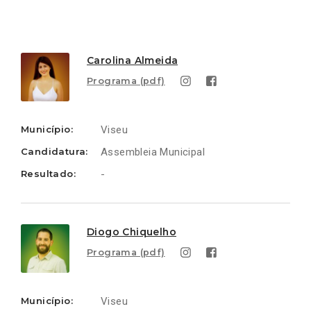
Ligações
Ligações
Carolina Almeida
Programa (pdf)
Município:
Viseu
Candidatura:
Assembleia Municipal
Resultado:
-
Diogo Chiquelho
Programa (pdf)
Município:
Viseu