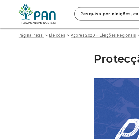
Clique
para
saltar
para
o
conteúdo
Página inicial
Eleições
Açores 2020 – Eleições Regionais
principal
da
página.
Protecç