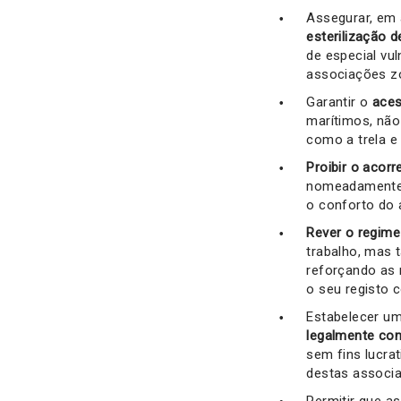
Assegurar, em 
esterilização 
de especial vu
associações zo
Garantir o
aces
marítimos, nã
como a trela e
Proibir o acor
nomeadamente 
o conforto do 
Rever o regime 
trabalho, mas 
reforçando as 
o seu registo 
Estabelecer u
legalmente con
sem fins lucra
destas associa
Permitir que as