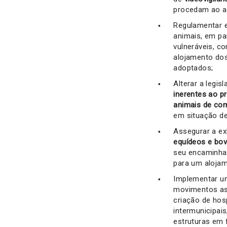
procedam ao ab
Regulamentar e
animais, em pa
vulneráveis, c
alojamento dos
adoptados;
Alterar a legi
inerentes ao 
animais de co
em situação de 
Assegurar a ex
equídeos e bov
seu encaminh
para um alojam
Implementar 
movimentos ass
criação de hos
intermunicipai
estruturas em 