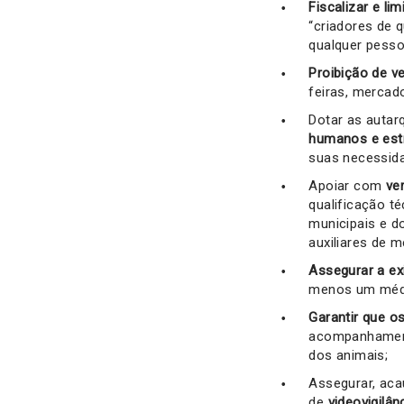
Fiscalizar e li
“criadores de q
qualquer pesso
Proibição de v
feiras, mercad
Dotar as autar
humanos e estr
suas necessida
Apoiar com
ver
qualificação t
municipais e d
auxiliares de 
Assegurar a e
menos um médi
Garantir que 
acompanhament
dos animais;
Assegurar, ac
de
videovigilân