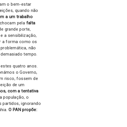
usam o bem-estar
eições, quando não
em a um trabalho
s chocam pela
falta
e grande porte,
 a sensibilização,
ar a forma como os
problemática, não
á demasiado tempo.
 estes quatro anos.
ionámos o Governo,
em risco, fossem de
leição de um
s, com a tentativa
a população, o
 partidos, ignorando
hia.
O PAN propõe: