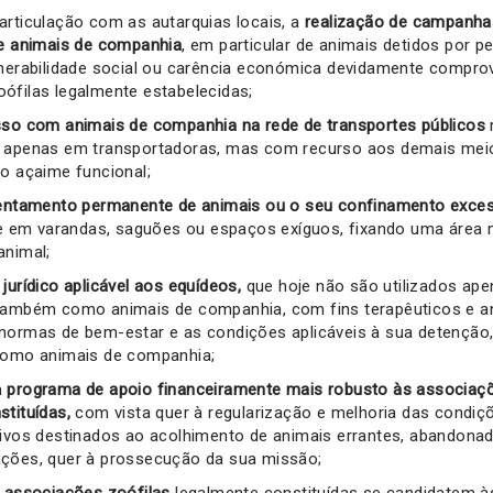
articulação com as autarquias locais, a
realização de campanha
de animais de companhia
,
em particular de animais detidos por 
lnerabilidade social ou carência económica devidamente compro
ófilas legalmente estabelecidas;
so com animais de companhia na rede de transportes públicos
o apenas em transportadoras, mas com recurso aos demais meio
 o açaime funcional;
rentamento permanente de animais ou o seu confinamento exces
em varandas, saguões ou espaços exíguos, fixando uma área 
animal;
jurídico aplicável aos equídeos,
que hoje não são utilizados ap
também como animais de companhia, com fins terapêuticos e an
normas de bem-estar e as condições aplicáveis à sua detenção, 
como animais de companhia;
m
programa de apoio financeiramente mais robusto às associaçõ
stituídas,
com vista quer à regularização e melhoria das condi
tivos destinados ao acolhimento de animais errantes, abandona
ções, quer à prossecução da sua missão;
associações zoófilas
legalmente constituídas se candidatem à