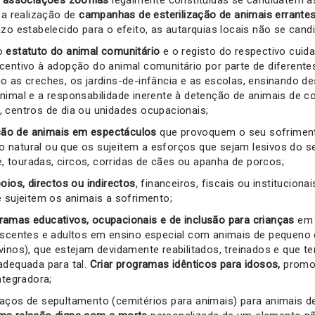
 a realização de
campanhas de esterilização de animais errantes
azo estabelecido para o efeito, as autarquias locais não se ca
 o
estatuto do animal comunitário
e o registo do respectivo cuid
centivo à adopção do animal comunitário por parte de diferent
o as creches, os jardins-de-infância e as escolas, ensinando d
nimal e a responsabilidade inerente à detenção de animais de 
 centros de dia ou unidades ocupacionais;
zação de animais em espectáculos
que provoquem o seu sofrimen
natural ou que os sujeitem a esforços que sejam lesivos do s
touradas, circos, corridas de cães ou apanha de porcos;
oios, directos ou indirectos
, financeiros, fiscais ou instituciona
e sujeitem os animais a sofrimento;
ramas educativos, ocupacionais e de inclusão para crianças
em 
escentes e adultos em ensino especial com animais de pequeno 
vinos), que estejam devidamente reabilitados, treinados e que 
adequada para tal.
Criar programas idênticos para idosos,
promo
ntegradora;
aços de sepultamento (cemitérios para animais) para animais 