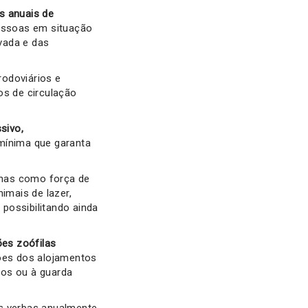
s anuais de
pessoas em situação
vada e das
rodoviários e
s de circulação
sivo,
mínima que garanta
enas como força de
imais de lazer,
possibilitando ainda
es zoófilas
ções dos alojamentos
dos ou à guarda
s verbas anualmente