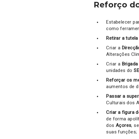
Reforço do
Estabelecer par
como ferrament
Retirar a tutela
Criar a
Direcçã
Alterações Cli
Criar a
Brigada 
unidades do
S
Reforçar os m
aumentos de d
Passar a supe
Culturais dos 
Criar a figura
de forma apolít
dos
Açores
, s
suas funções;