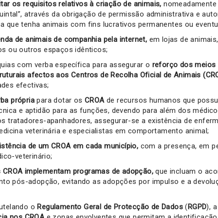
mitar os requisitos relativos à criação de animais,
nomeadamente a
uintal”, através da obrigação de permissão administrativa e auto
a que tenha animais com fins lucrativos permanentes ou eventu
enda de animais de companhia pela internet,
em lojas de animais
os ou outros espaços idênticos;
quias com verba específica para assegurar o
reforço dos meios 
uturais afectos aos Centros de Recolha Oficial de Animais (CR
des efectivas;
ba própria
para dotar os
CROA
de recursos humanos que possu
écnica e aptidão para as funções, devendo para além dos médico
os tratadores-apanhadores, assegurar-se a existência de enferme
medicina veterinária e especialistas em comportamento animal;
xistência de um CROA em cada município,
com a presença, em pe
co-veterinário;
os CROA implementam programas de adopção,
que incluam o ac
o pós-adopção, evitando as adopções por impulso e a devolu
autelando o
Regulamento Geral de Protecção de Dados
(
RGPD
), 
cia nos
CROA
e zonas envolventes que permitam a identificaçã