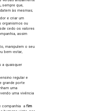
,
sempre que,
ndidatem às mesmas;
ador e criar um
es organismos ou
esde cedo os valores
companhia, assim
to, manipulem o seu
eu bem-estar,
is a quaisquer
ensino regular e
e grande porte
tenham uma
vendo uma vivência
de companhia a
fim