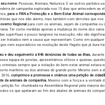
o seu nome
: Pessoas, Animais, Natureza. E se outros partidos 
deira de campanha explorada nos 15 dias que antecedem as el
anos,
para o PAN a Protecção e o Bem-Estar Animal correspond
itórias que nos dão alento, mas também com derrotas que no
 Governo Regional
para com os animais, sejam de companhia ou d
oriana. Ter como medidas apenas a mudança do nome dos canis e
as supérfluas e pouco tangíveis na execução, não vão dignific
 ser tratados nem a causa que representam. Como em qualquer 
os nem esporádicos na resolução deste flagelo que já dura h
u e deu seguimento a 846 denúncias de todas as ilhas,
durante
ssa equipa de juristas, apresentámos ofícios e queixas, quest
 criminais sempre que a violação do bem-estar animal estava 
porte marítimo ou dos animais de grande porte. Mesmo sem a e
 2016,
cumprimos a promessa e criámos uma petição de cidadão
te de animais de companhia.
Mesmo com a força e a vontade d
etição foi chumbada na Assembleia Regional pela maioria dos
todos os que apelaram ao fim dos abates de animais de compan