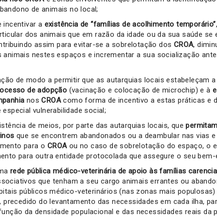
andono de animais no local;
 incentivar a
existência de “famílias de acolhimento temporário”
rticular dos animais que em razão da idade ou da sua saúde se
ontribuindo assim para evitar-se a sobrelotação dos
CROA
, dimi
 animais nestes espaços e incrementar a sua socialização ant
slação de modo a permitir que as autarquias locais estabeleçam 
processo de adopção
(vacinação e colocação de microchip) e à
e
mpanhia
nos
CROA
como forma de incentivo a estas práticas e 
especial vulnerabilidade social;
istência de meios, por parte das autarquias locais, que
permitam
inos
que se encontrem abandonados ou a deambular nas vias e 
amento para o
CROA
ou no caso de sobrelotação do espaço, o
ento para outra entidade protocolada que assegure o seu bem-e
uma
rede pública médico-veterinária de apoio às famílias carenci
ociativos que tenham a seu cargo animais errantes ou abando
pitais públicos médico-veterinários (nas zonas mais populosas
s, precedido do levantamento das necessidades em cada ilha, par
função da densidade populacional e das necessidades reais da 