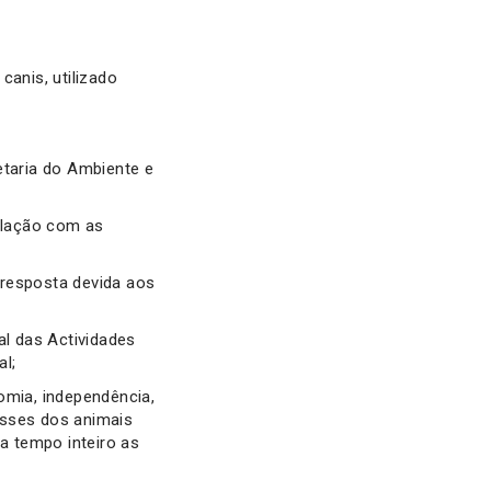
canis, utilizado
retaria do Ambiente e
ulação com as
esposta devida aos
l das Actividades
al;
omia, independência,
resses dos animais
a tempo inteiro as