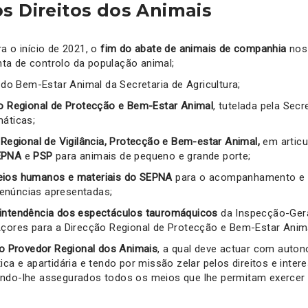
s Direitos dos Animais
a o início de 2021, o
fim do abate de animais de companhia
nos 
a de controlo da população animal;
do Bem-Estar Animal da Secretaria de Agricultura;
o Regional de Protecção e Bem-Estar Animal
, tutelada pela Sec
máticas;
Regional de Vigilância, Protecção e Bem-estar Animal,
em artic
EPNA
e
PSP
para animais de pequeno e grande porte;
eios humanos e materiais do SEPNA
para o acompanhamento e r
enúncias apresentadas;
rintendência dos espectáculos tauromáquicos
da Inspecção-Gera
Açores para a Direcção Regional de Protecção e Bem-Estar Anim
 do Provedor Regional dos Animais
, a qual deve actuar com auton
ica e apartidária e tendo por missão zelar pelos direitos e inte
endo-lhe assegurados todos os meios que lhe permitam exercer 