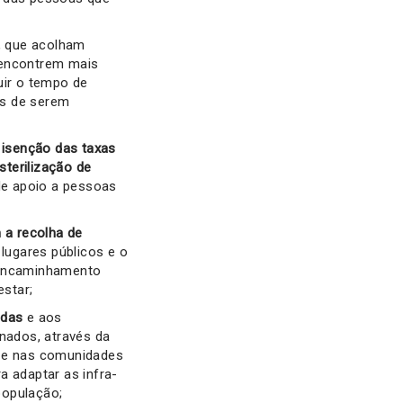
, que acolham
 encontrem mais
nuir o tempo de
es de serem
a
isenção das taxas
sterilização de
de apoio a pessoas
 a recolha de
lugares públicos e o
 encaminhamento
star;
adas
e aos
nados, através da
) e nas comunidades
a adaptar as infra-
população;