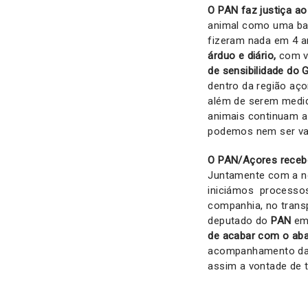
O PAN faz justiça a
animal como uma ban
fizeram nada em 4 
árduo e diário,
com v
de sensibilidade do
dentro da região aç
além de serem medid
animais continuam a
podemos nem ser vag
O PAN/Açores recebe
Juntamente com a no
iniciámos processos
companhia, no trans
deputado do
PAN
em
de acabar com o aba
acompanhamento da p
assim a vontade de 