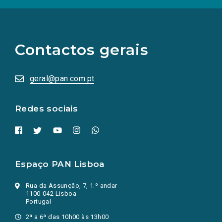
(Os
links
para
as
Contactos gerais
redes
sociais
abrem
numa
geral@pan.com.pt
nova
aba.)
Redes sociais
Espaço PAN Lisboa
Rua da Assunção, 7, 1.º andar
1100-042 Lisboa
Portugal
2ª a 6ª das 10h00 às 13h00