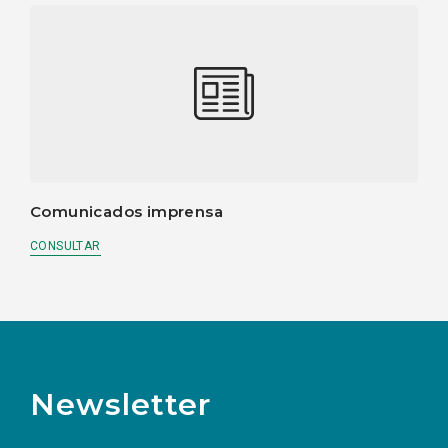
Comunicados imprensa
CONSULTAR
Newsletter
Preencha os campos abaixo para subscrever
Nome
Apelido
E-