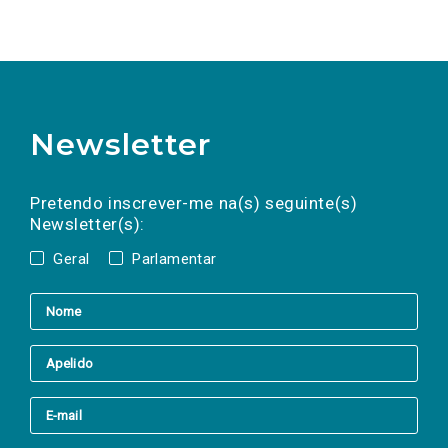
Newsletter
Preencha os campos abaixo para subscrever
Nome
Apelido
E-
mail
a(s) newsletter(s).
Pretendo inscrever-me na(s) seguinte(s)
Newsletter(s):
Geral
Parlamentar