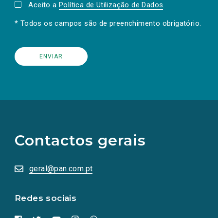
Aceito a
Política de Utilização de Dados
.
* Todos os campos são de preenchimento obrigatório.
(Os
links
para
as
Contactos gerais
redes
sociais
abrem
numa
geral@pan.com.pt
nova
aba.)
Redes sociais