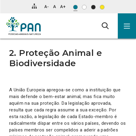
Clique
para
saltar
para
o
conteúdo
principal
da
página.
2. Proteção Animal e
Biodiversidade
A União Europeia apregoa-se como a instituição que
mais defende o bem-estar animal, mas fica muito
aquém na sua proteção. Da legislação aprovada,
resulta que cada regra assume a sua exceção. Por
esta razão, a legislação de cada Estado-membro é
radicalmente díspar entre os vários países, devendo os
países membros ser compelidos a aderir a padrões