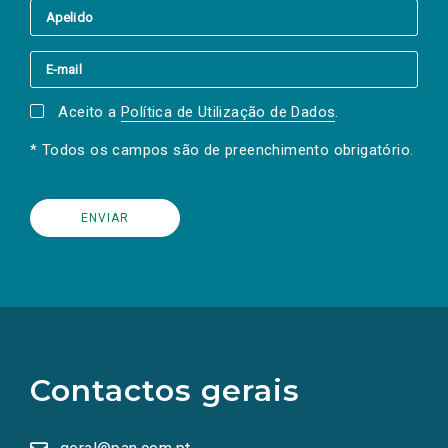
Aceito a
Política de Utilização de Dados
.
* Todos os campos são de preenchimento obrigatório.
(Os
links
para
as
Contactos gerais
redes
sociais
abrem
numa