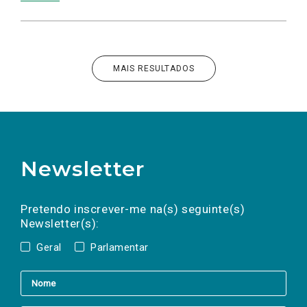
MAIS RESULTADOS
Newsletter
Preencha os campos abaixo para subscrever
Nome
Apelido
E-
mail
a(s) newsletter(s).
Pretendo inscrever-me na(s) seguinte(s)
Newsletter(s):
Geral
Parlamentar