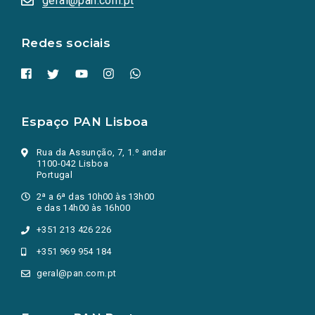
geral@pan.com.pt
nova
aba.)
Redes sociais
Espaço PAN Lisboa
Rua da Assunção, 7, 1.º andar
1100-042 Lisboa
Portugal
2ª a 6ª das 10h00 às 13h00
e das 14h00 às 16h00
+351 213 426 226
+351 969 954 184
geral@pan.com.pt