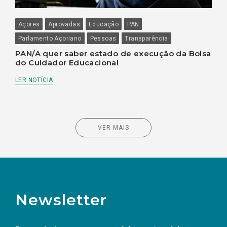
Açores
Aprovadas
Educação
PAN
Parlamento Açoriano
Pessoas
Transparência
PAN/A quer saber estado de execução da Bolsa
do Cuidador Educacional
LER NOTÍCIA
VER MAIS
Newsletter
Preencha os campos abaixo para subscrever
Nome
Apelido
E-
mail