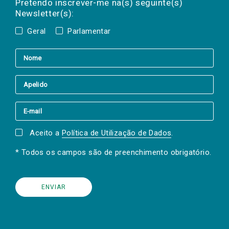
a(s) newsletter(s).
Pretendo inscrever-me na(s) seguinte(s)
Newsletter(s):
Geral
Parlamentar
Aceito a
Política de Utilização de Dados
.
* Todos os campos são de preenchimento obrigatório.