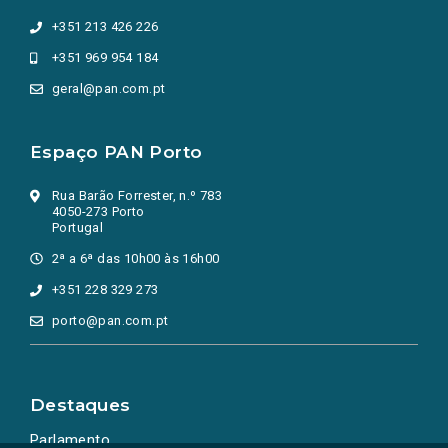
+351 213 426 226
+351 969 954 184
geral@pan.com.pt
Espaço PAN Porto
Rua Barão Forrester, n.º 783
4050-273 Porto
Portugal
2ª a 6ª das 10h00 às 16h00
+351 228 329 273
porto@pan.com.pt
Destaques
Parlamento