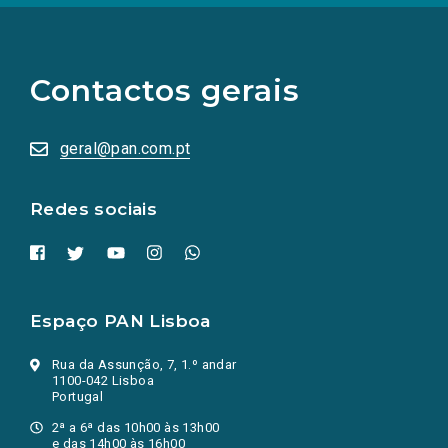
(Os
links
para
as
Contactos gerais
redes
sociais
abrem
numa
geral@pan.com.pt
nova
aba.)
Redes sociais
Espaço PAN Lisboa
Rua da Assunção, 7, 1.º andar
1100-042 Lisboa
Portugal
2ª a 6ª das 10h00 às 13h00
e das 14h00 às 16h00