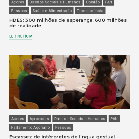
Açores
Direitos Sociais e Humanos
Opinião
PAN
Pessoas
Saúde e Alimentação
Transparência
HDES: 300 milhões de esperança, 600 milhões
de realidade
LER NOTÍCIA
Açores
Aprovadas
Direitos Sociais e Humanos
PAN
Parlamento Açoriano
Pessoas
Escassez de intérpretes de língua gestual