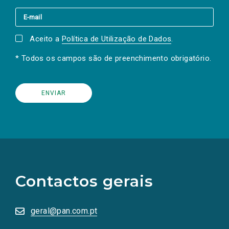
Aceito a
Política de Utilização de Dados
.
* Todos os campos são de preenchimento obrigatório.
(Os
links
para
as
Contactos gerais
redes
sociais
abrem
numa
geral@pan.com.pt
nova
aba.)