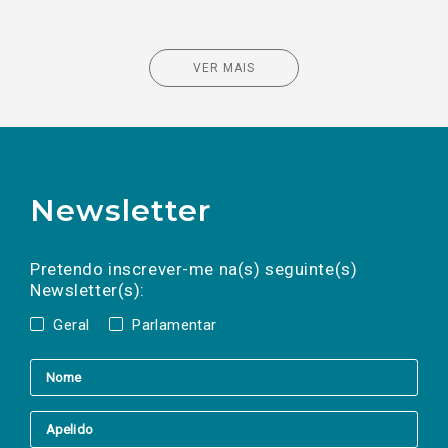
VER MAIS
Newsletter
Preencha os campos abaixo para subscrever
Nome
Apelido
E-
mail
a(s) newsletter(s).
Pretendo inscrever-me na(s) seguinte(s)
Newsletter(s):
Geral
Parlamentar