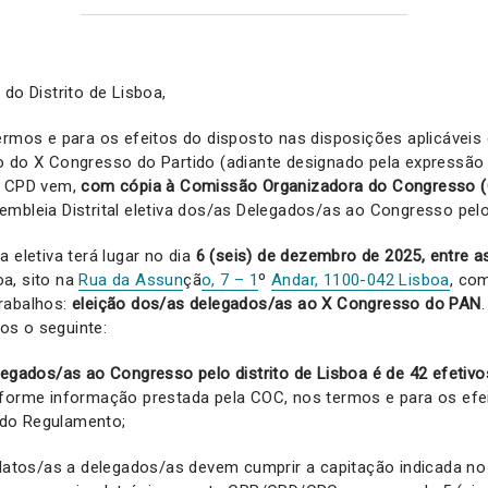
 do Distrito de Lisboa,
ermos e para os efeitos do disposto nas disposições aplicáveis 
o do X Congresso do Partido (adiante designado pela expressão
a CPD vem,
com cópia à Comissão Organizadora do Congresso 
mbleia Distrital eletiva dos/as Delegados/as ao Congresso pelo 
 eletiva terá lugar no dia
6 (seis) de dezembro de 2025, entre a
a, sito na
Rua da Assun
çã
o, 7 – 1
º
Andar, 1100-042 Lisboa
, co
rabalhos:
eleição dos/as delegados/as ao X Congresso do PAN
s o seguinte:
legados/as ao Congresso pelo distrito de Lisboa é de 42
efetiv
nforme informação prestada pela COC, nos termos e para os efe
º do Regulamento;
idatos/as a delegados/as devem cumprir a capitação indicada no