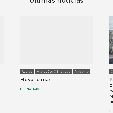
Últimas notícias
Açores
Alterações Climáticas
Ambiente
C
Elevar o mar
P
o
LER NOTÍCIA
c
r
a
LE