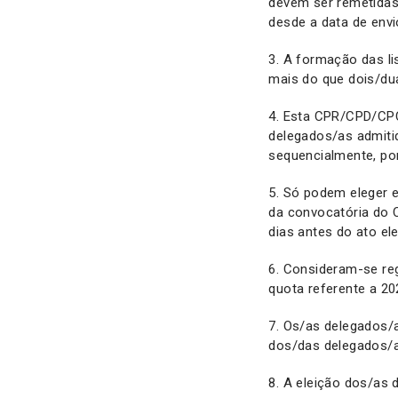
devem ser remetidas
desde a data de envi
3. A formação das li
mais do que dois/d
4. Esta CPR/CPD/CPC,
delegados/as admitida
sequencialmente, po
5. Só podem eleger e
da convocatória do 
dias antes do ato elei
6. Consideram-se re
quota referente a 2
7. Os/as delegados/a
dos/das delegados/a
8. A eleição dos/as 