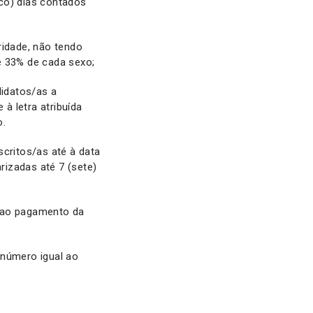
co) dias contados
ridade, não tendo
 33% de cada sexo;
didatos/as a
 à letra atribuída
o.
scritos/as até à data
izadas até 7 (sete)
o ao pagamento da
 número igual ao