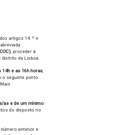
dos artigos 14. º e
 abreviada
(COC)
, proceder à
distrito de Lisboa.
s 14h e as 16h horas
,
m o seguinte ponto
. Mais
os/as e de um mínimo
itos do disposto no
 número anterior e