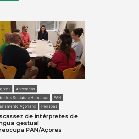
çores
Aprovadas
ireitos Sociais e Humanos
PAN
arlamento Açoriano
Pessoas
scassez de intérpretes de
íngua gestual
reocupa PAN/Açores