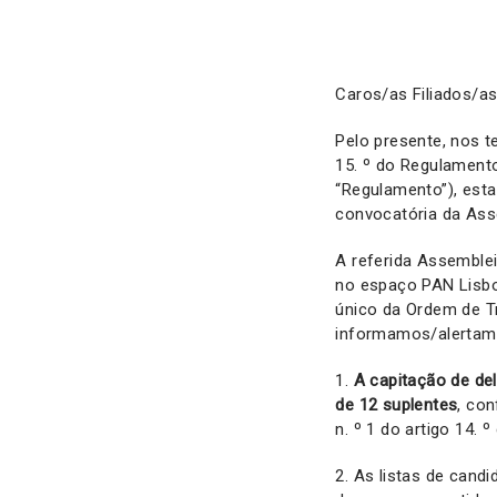
Caros/as Filiados/as
Pelo presente, nos t
15. º do Regulament
“Regulamento”), est
convocatória da Asse
A referida Assembleia
no espaço PAN Lisbo
único da Ordem de T
informamos/alertamo
1.
A capitação de de
de 12 suplentes
, co
n. º 1 do artigo 14. 
2. As listas de cand