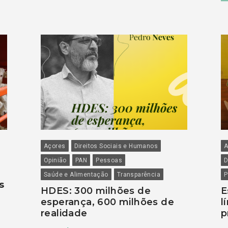
Açores
Direitos Sociais e Humanos
A
Opinião
PAN
Pessoas
D
Saúde e Alimentação
Transparência
P
s
HDES: 300 milhões de
E
esperança, 600 milhões de
l
realidade
p