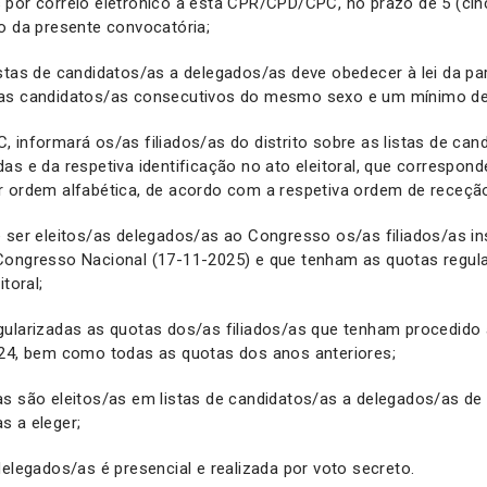
 por correio eletrónico a esta CPR/CPD/CPC, no prazo de 5 (cin
o da presente convocatória;
stas de candidatos/as a delegados/as deve obedecer à lei da pa
uas candidatos/as consecutivos do mesmo sexo e um mínimo de
 informará os/as filiados/as do distrito sobre as listas de can
s e da respetiva identificação no ato eleitoral, que corresponde
r ordem alfabética, de acordo com a respetiva ordem de receçã
 ser eleitos/as delegados/as ao Congresso os/as filiados/as in
Congresso Nacional (17-11-2025) e que tenham as quotas regular
toral;
gularizadas as quotas dos/as filiados/as que tenham procedid
024, bem como todas as quotas dos anos anteriores;
s são eleitos/as em listas de candidatos/as a delegados/as de
s a eleger;
delegados/as é presencial e realizada por voto secreto.