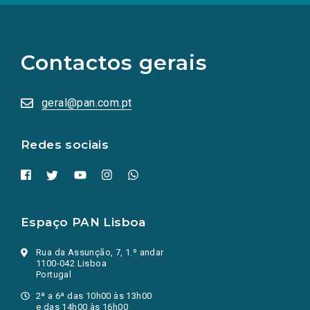
(Os
links
para
as
Contactos gerais
redes
sociais
abrem
numa
geral@pan.com.pt
nova
aba.)
Redes sociais
Espaço PAN Lisboa
Rua da Assunção, 7, 1.º andar
1100-042 Lisboa
Portugal
2ª a 6ª das 10h00 às 13h00
e das 14h00 às 16h00