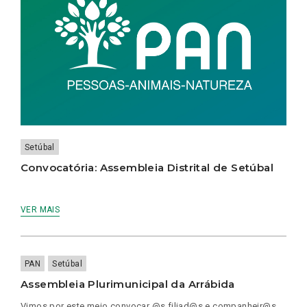
Setúbal
Convocatória: Assembleia Distrital de Setúbal
VER MAIS
PAN
Setúbal
Assembleia Plurimunicipal da Arrábida
Vimos por este meio convocar @s filiad@s e companheir@s