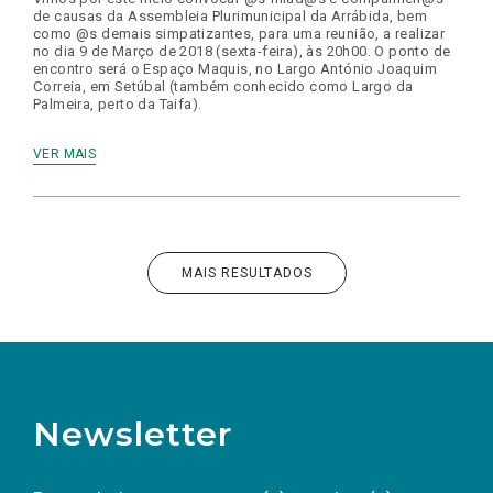
de causas da Assembleia Plurimunicipal da Arrábida, bem
como @s demais simpatizantes, para uma reunião, a realizar
no dia 9 de Março de 2018 (sexta-feira), às 20h00. O ponto de
encontro será o Espaço Maquis, no Largo António Joaquim
Correia, em Setúbal (também conhecido como Largo da
Palmeira, perto da Taifa).
VER MAIS
MAIS RESULTADOS
Newsletter
Preencha os campos abaixo para subscrever
Nome
Apelido
E-
mail