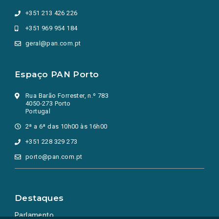
+351 213 426 226
+351 969 954 184
geral@pan.com.pt
Espaço PAN Porto
Rua Barão Forrester, n.º 783
4050-273 Porto
Portugal
2ª a 6ª das 10h00 às 16h00
+351 228 329 273
porto@pan.com.pt
Destaques
Parlamento