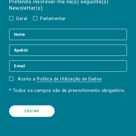
a(s) newsletter(s).
Pretendo inscrever-me na(s) seguinte(s)
Newsletter(s):
Geral
Parlamentar
Aceito a
Política de Utilização de Dados
.
* Todos os campos são de preenchimento obrigatório.