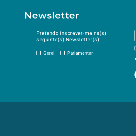
Newsletter
Preencha os campos abaixo para subscrev
Nome
Apelido
E-
mail
Pretendo inscrever-me na(s)
seguinte(s) Newsletter(s):
Geral
Parlamentar
(Os
links
para
as
redes
sociais