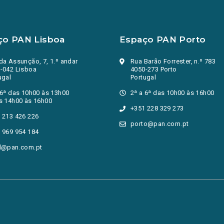
ço PAN Lisboa
Espaço PAN Porto
da Assunção, 7, 1.º andar
Rua Barão Forrester, n.º 783
-042 Lisboa
4050-273 Porto
ugal
Portugal
 6ª das 10h00 às 13h00
2ª a 6ª das 10h00 às 16h00
s 14h00 às 16h00
+351 228 329 273
 213 426 226
porto@pan.com.pt
 969 954 184
l@pan.com.pt