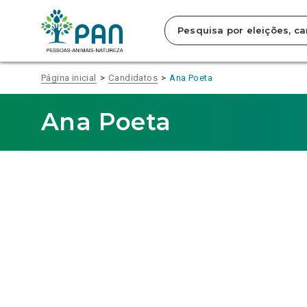
Clique
para
saltar
para
o
conteúdo
Página inicial
Candidatos
Ana Poeta
principal
da
página.
Ana Poeta