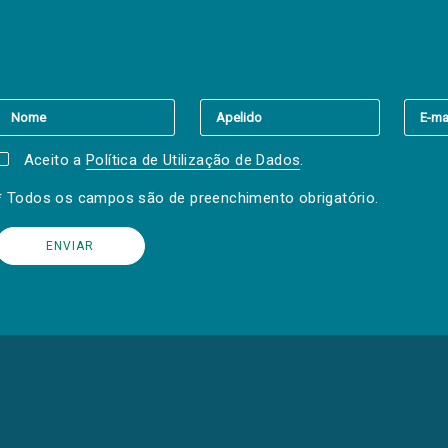
er a(s) newsletter(s).
Aceito a
Política de Utilização de Dados
.
* Todos os campos são de preenchimento obrigatório.