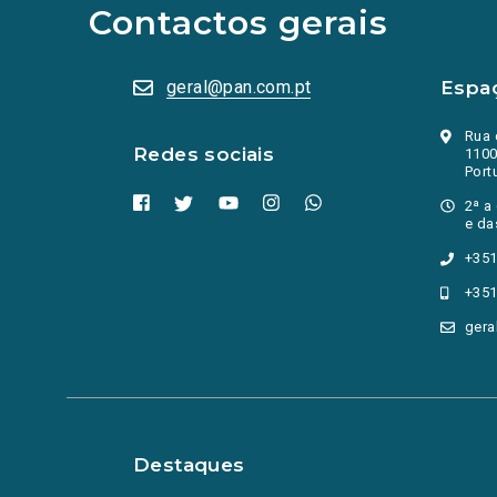
abrem
Contactos gerais
numa
nova
aba.)
geral@pan.com.pt
Espa
Rua 
Redes sociais
1100
Port
2ª a
e da
+351
+351
gera
Destaques