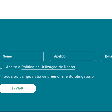
er a(s) newsletter(s).
Aceito a
Política de Utilização de Dados
.
* Todos os campos são de preenchimento obrigatório.