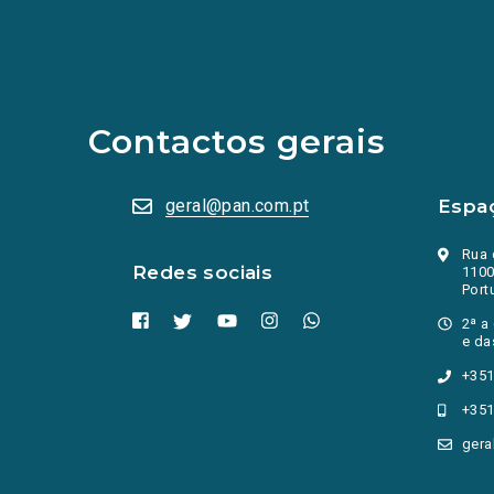
(Os
links
para
as
redes
sociais
abrem
Contactos gerais
numa
nova
aba.)
geral@pan.com.pt
Espa
Rua 
Redes sociais
1100
Port
2ª a
e da
+351
+351
gera