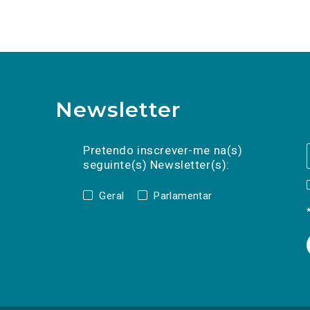
Newsletter
Preencha os campos abaixo para subscrev
Nome
Apelido
E-
mail
Pretendo inscrever-me na(s)
seguinte(s) Newsletter(s):
Geral
Parlamentar