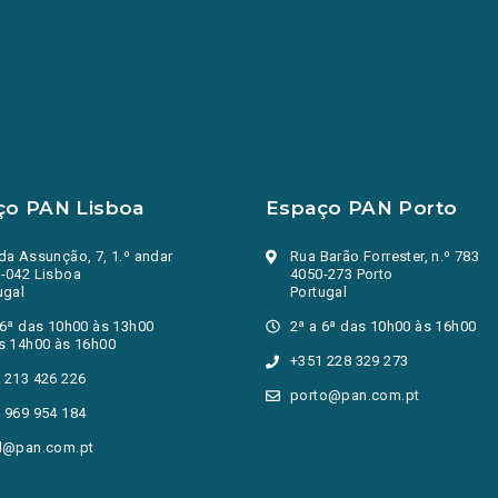
ço PAN Lisboa
Espaço PAN Porto
da Assunção, 7, 1.º andar
Rua Barão Forrester, n.º 783
-042 Lisboa
4050-273 Porto
ugal
Portugal
 6ª das 10h00 às 13h00
2ª a 6ª das 10h00 às 16h00
s 14h00 às 16h00
+351 228 329 273
 213 426 226
porto@pan.com.pt
 969 954 184
l@pan.com.pt