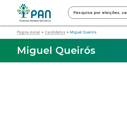
Clique
para
saltar
para
o
conteúdo
Página inicial
Candidatos
Miguel Queirós
principal
da
página.
Miguel Queirós