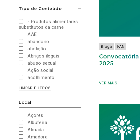
Cultura e Desporto
Tipo de Conteúdo
ESCONDER/MOSTRAR OPÇÕES
Direitos Sociais e
Humanos
- Produtos alimentares
Economia e Finanças
substitutos da carne
Educação
AAE
Eleições
abandono
European Green Party
Braga
PAN
abolição
Europeias
Convocatória 
Abrigos ilegais
Europeias 2019
2025
abuso sexual
Europeias 2024
Ação social
Impostos
acolhimento
Imprensa
VER MAIS
Administração Interna
LIMPAR FILTROS
Justiça
Administração Pública
Juventude PAN
aeroporto
Local
Legislativas
ESCONDER/MOSTRAR OPÇÕES
aeroportos
Legislativas 2019
Agenda 2030
Açores
Legislativas 2022
Agricultura
Albufeira
Legislativas 2024
Agricultura biológica
Almada
Legislativas 2025
água
Amadora