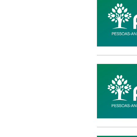
CACI
cães
Calamidade
Campanha
Campanhas
Campo Pequeno
Candidatura
Caniço
captura acidental
Carcavelos
carga turística
Cargos Políticos
carreira
carreiras contributivas
carros elétricos
cartazes
Casa Pia
casas abrigo
Cascais
Causa Animal