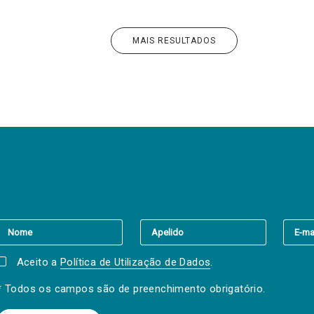
MAIS RESULTADOS
er a(s) newsletter(s).
Aceito a
Política de Utilização de Dados
.
* Todos os campos são de preenchimento obrigatório.