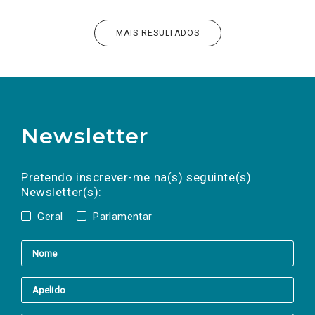
MAIS RESULTADOS
Newsletter
Preencha os campos abaixo para subscrever
Nome
Apelido
E-
mail
a(s) newsletter(s).
Pretendo inscrever-me na(s) seguinte(s)
Newsletter(s):
Geral
Parlamentar