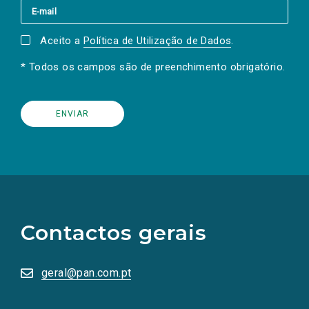
Aceito a
Política de Utilização de Dados
.
* Todos os campos são de preenchimento obrigatório.
(Os
links
para
as
Contactos gerais
redes
sociais
abrem
numa
geral@pan.com.pt
nova
aba.)