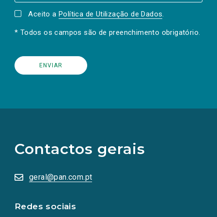
Aceito a
Política de Utilização de Dados
.
* Todos os campos são de preenchimento obrigatório.
(Os
links
para
as
Contactos gerais
redes
sociais
abrem
numa
geral@pan.com.pt
nova
aba.)
Redes sociais