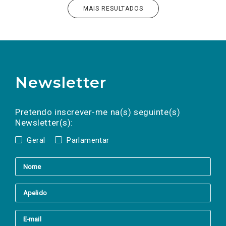
MAIS RESULTADOS
Newsletter
Preencha os campos abaixo para subscrever
Nome
Apelido
E-
mail
a(s) newsletter(s).
Pretendo inscrever-me na(s) seguinte(s)
Newsletter(s):
Geral
Parlamentar