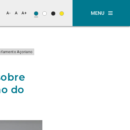
arlamento Açoriano
sobre
ão do