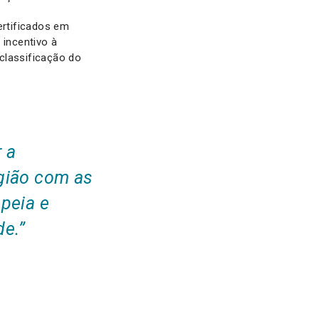
rtificados em
 incentivo à
classificação do
 a
egião com as
opeia e
e.”