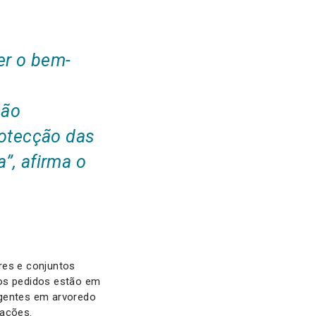
er o bem-
são
rotecção das
a”
, afirma o
res e conjuntos
tos pedidos estão em
rgentes em arvoredo
nações.