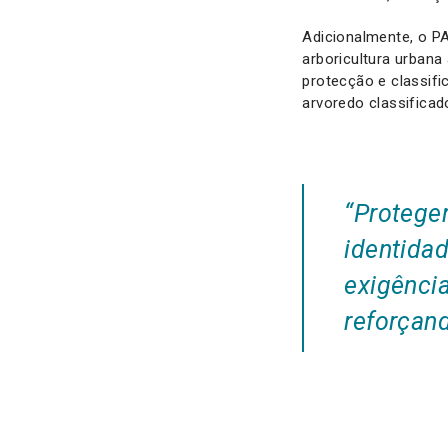
Adicionalmente, o P
arboricultura urbana
protecção e classif
arvoredo classificad
“
Proteger
identida
exigência
reforçan