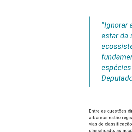
“Ignorar
estar da 
ecossist
fundament
espécies
Deputado
Entre as questões d
arbóreos estão regi
vias de classificaç
classificado, as ac